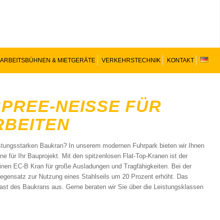
ARBEITSBÜHNEN & MIETGERÄTE
VERKEHRSTECHNIK
KONTAKT
REE-NEISSE FÜR P
BEITEN
eistungsstarken Baukran? In unserem modernen Fuhrpark bieten wir Ihnen
e für Ihr Bauprojekt. Mit den spitzenlosen Flat-Top-Kranen ist der
inen EC-B Kran für große Ausladungen und Tragfähigkeiten. Bei der
Gegensatz zur Nutzung eines Stahlseils um 20 Prozent erhöht. Das
last des Baukrans aus. Gerne beraten wir Sie über die Leistungsklassen