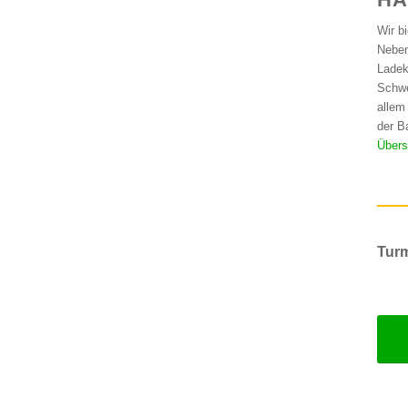
Wir b
Neben
Ladek
Schwe
allem
der B
Übers
Turm