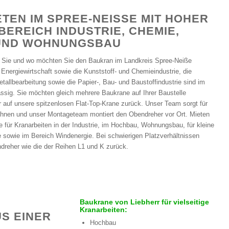
TEN IM SPREE-NEISSE MIT HOHER L
EREICH INDUSTRIE, CHEMIE, W
ND WOHNUNGSBAU
 Sie und wo möchten Sie den Baukran im Landkreis Spree-Neiße
Energiewirtschaft sowie die Kunststoff- und Chemieindustrie, die
tallbearbeitung sowie die Papier-, Bau- und Baustoffindustrie sind im
ssig. Sie möchten gleich mehrere Baukrane auf Ihrer Baustelle
r auf unsere spitzenlosen Flat-Top-Krane zurück. Unser Team sorgt für
 Ihnen und unser Montageteam montiert den Obendreher vor Ort. Mieten
 für Kranarbeiten in der Industrie, im Hochbau, Wohnungsbau, für kleine
 sowie im Bereich Windenergie. Bei schwierigen Platzverhältnissen
ndreher wie die der Reihen L1 und K zurück.
Baukrane von Liebherr für vielseitige
Kranarbeiten:
S EINER
Hochbau