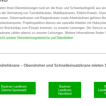
ieten Ihnen Dienstleistungen rund um die Kran- und Schwerlastlogistik aus ei
 der Vermietung von Turmdrehkranen, Mobilbaukranen, Elektro-Kranen, Glasr
ranen, Gittermastkranen und Raupenkranen sowie Arbeitsbühnen gehören Mo
rlasttransporte, Projektspedition ebenso wie spezielle Arbeiten mit Hubsyste
 im Brückenbau zum Einsatz kommen, zu unseren Leistungen. Der Service u
aukrane zählen ebenso zu unseren Leistungen. Weitere Informationen finden
icht unserer Dienstleistungsbereiche und Datenblätter
.
drehkrane – Obendreher und Schnelleinsatzkrane mieten S
Baukran Landkreis
Baukran
Dahme-Spreewald
Landkreis
Landk
Havelland