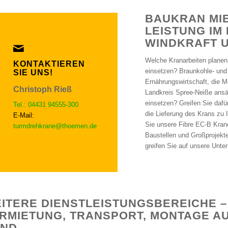
BAUKRAN MIE
EISTUNG IM B
INDKRAFT U
Welche Kranarbeiten planen
KONTAKTIEREN
einsetzen? Braunkohle- und 
SIE UNS!
Ernährungswirtschaft, die Me
Christoph Rieß
Landkreis Spree-Neiße ansä
einsetzen? Greifen Sie dafü
Tel.: 04431 94555-300
die Lieferung des Krans zu
E-Mail:
Sie unsere Fibre EC-B Krane
turmdrehkrane@thoemen.de
Baustellen und Großprojekte
greifen Sie auf unsere Unte
ITERE DIENSTLEISTUNGSBEREICHE –
RMIETUNG, TRANSPORT, MONTAGE AU
ND