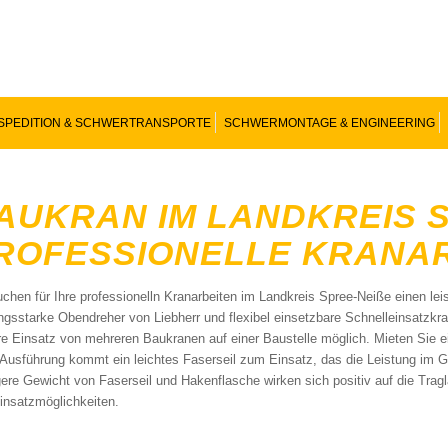
SPEDITION & SCHWERTRANSPORTE
SCHWERMONTAGE & ENGINEERING
AUKRAN IM LANDKREIS SP
OFESSIONELLE KRANAR
uchen für Ihre professionelln Kranarbeiten im Landkreis Spree-Neiße einen l
ungsstarke Obendreher von Liebherr und flexibel einsetzbare Schnelleinsatzkran
re Einsatz von mehreren Baukranen auf einer Baustelle möglich. Mieten Sie e
-Ausführung kommt ein leichtes Faserseil zum Einsatz, das die Leistung im 
gere Gewicht von Faserseil und Hakenflasche wirken sich positiv auf die Trag
insatzmöglichkeiten.