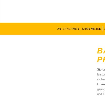
UNTERNEHMEN
KRAN MIETEN
B
R
Sie s
leist
siche
Fibre
gerin
und E