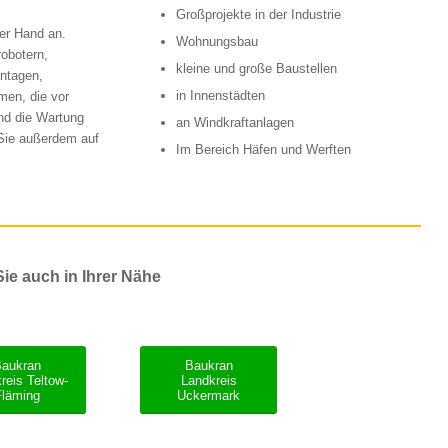
Großprojekte in der Industrie
ner Hand an.
Wohnungsbau
obotern,
kleine und große Baustellen
ntagen,
in Innenstädten
men, die vor
nd die Wartung
an Windkraftanlagen
 Sie außerdem auf
Im Bereich Häfen und Werften
ie auch in Ihrer Nähe
Baukran
Baukran
reis Teltow-
Landkreis
Fläming
Uckermark