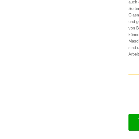
auch 
Sorti
Glasm
und g
von B
könne
Masch
sind 
Arbei