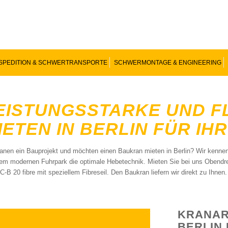
SPEDITION & SCHWERTRANSPORTE
SCHWERMONTAGE & ENGINEERING
EISTUNGSSTARKE UND F
IETEN IN BERLIN FÜR I
lanen ein Bauprojekt und möchten einen Baukran mieten in Berlin? Wir kenne
em modernen Fuhrpark die optimale Hebetechnik. Mieten Sie bei uns Obendre
C-B 20 fibre mit speziellem Fibreseil. Den Baukran liefern wir direkt zu Ihn
KRANAR
BERLIN 