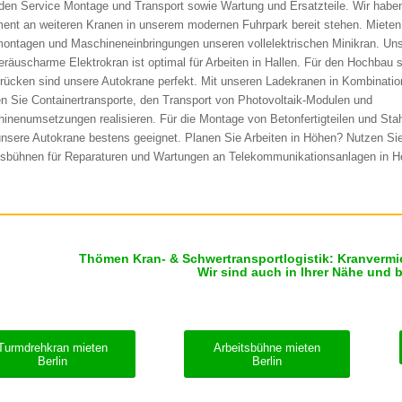
den Service Montage und Transport sowie Wartung und Ersatzteile. Wir habe
ment an weiteren Kranen in unserem modernen Fuhrpark bereit stehen. Mieten 
ontagen und Maschineneinbringungen unseren vollelektrischen Minikran. Uns
eräuscharme Elektrokran ist optimal für Arbeiten in Hallen. Für den Hochbau 
rücken sind unsere Autokrane perfekt. Mit unseren Ladekranen in Kombinati
n Sie Containertransporte, den Transport von Photovoltaik-Modulen und
inenumsetzungen realisieren. Für die Montage von Betonfertigteilen und Sta
unsere Autokrane bestens geeignet. Planen Sie Arbeiten in Höhen? Nutzen Si
tsbühnen für Reparaturen und Wartungen an Telekommunikationsanlagen in H
Thömen Kran- & Schwertransportlogistik: Kranvermi
Wir sind auch in Ihrer Nähe und 
Turmdrehkran mieten
Arbeitsbühne mieten
Berlin
Berlin