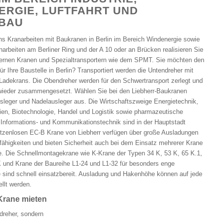
ERGIE, LUFTFAHRT UND
BAU
ns Kranarbeiten mit Baukranen in Berlin im Bereich Windenergie sowie
arbeiten am Berliner Ring und der A 10 oder an Brücken realisieren Sie
ernen Kranen und Spezialtransportern wie dem SPMT. Sie möchten den
r Ihre Baustelle in Berlin? Transportiert werden die Untendreher mit
Ladekrans. Die Obendreher werden für den Schwertransport zerlegt und
 wieder zusammengesetzt. Wählen Sie bei den Liebherr-Baukranen
leger und Nadelausleger aus. Die Wirtschaftszweige Energietechnik,
en, Biotechnologie, Handel und Logistik sowie pharmazeutische
e Informations- und Kommunikationstechnik sind in der Hauptstadt
pitzenlosen EC-B Krane von Liebherr verfügen über große Ausladungen
ähigkeiten und bieten Sicherheit auch bei dem Einsatz mehrerer Krane
le. Die Schnellmontagekrane wie K-Krane der Typen 34 K, 53 K, 65 K.1,
 und Krane der Baureihe L1-24 und L1-32 für besonders enge
e sind schnell einsatzbereit. Ausladung und Hakenhöhe können auf jede
ellt werden.
 Krane mieten
dreher, sondern