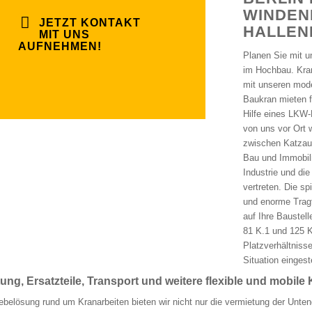
WINDEN
JETZT KONTAKT
HALLEN
MIT UNS
AUFNEHMEN!
Planen Sie mit u
im Hochbau. Kran
mit unseren mod
Baukran mieten fü
Hilfe eines LKW-
von uns vor Ort
zwischen Katzaus
Bau und Immobili
Industrie und di
vertreten. Die s
und enorme Tragf
auf Ihre Baustel
81 K.1 und 125 K
Platzverhältniss
Situation eingest
ung, Ersatzteile, Transport und weitere flexible und mobile
ebelösung rund um Kranarbeiten bieten wir nicht nur die vermietung der Unten