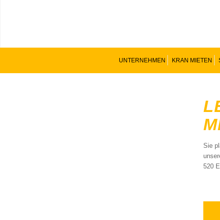
UNTERNEHMEN
KRAN MIETEN
L
M
Sie p
unser
520 E