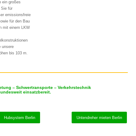
n ein großes
Sie für
er emissionsfreie
sowie für den Bau
on mit einem LKW
hlkonstruktionen
e unsere
öhen bis 103 m.
etung – Schwertransporte – Verkehrstechnik
bundesweit einsatzbereit.
Hubsystem Berlin
Untendreher mieten Berlin