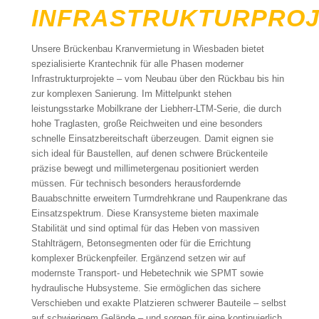
INFRASTRUKTURPROJ
Unsere Brückenbau Kranvermietung in Wiesbaden bietet
spezialisierte Krantechnik für alle Phasen moderner
Infrastrukturprojekte – vom Neubau über den Rückbau bis hin
zur komplexen Sanierung. Im Mittelpunkt stehen
leistungsstarke Mobilkrane der Liebherr-LTM-Serie, die durch
hohe Traglasten, große Reichweiten und eine besonders
schnelle Einsatzbereitschaft überzeugen. Damit eignen sie
sich ideal für Baustellen, auf denen schwere Brückenteile
präzise bewegt und millimetergenau positioniert werden
müssen. Für technisch besonders herausfordernde
Bauabschnitte erweitern Turmdrehkrane und Raupenkrane das
Einsatzspektrum. Diese Kransysteme bieten maximale
Stabilität und sind optimal für das Heben von massiven
Stahlträgern, Betonsegmenten oder für die Errichtung
komplexer Brückenpfeiler. Ergänzend setzen wir auf
modernste Transport- und Hebetechnik wie SPMT sowie
hydraulische Hubsysteme. Sie ermöglichen das sichere
Verschieben und exakte Platzieren schwerer Bauteile – selbst
auf schwierigem Gelände – und sorgen für eine kontinuierlich