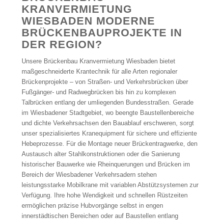
KRANVERMIETUNG
WIESBADEN MODERNE
BRÜCKENBAUPROJEKTE IN
DER REGION?
Unsere Brückenbau Kranvermietung Wiesbaden bietet
maßgeschneiderte Krantechnik für alle Arten regionaler
Brückenprojekte – von Straßen- und Verkehrsbrücken über
Fußgänger- und Radwegbrücken bis hin zu komplexen
Talbrücken entlang der umliegenden Bundesstraßen. Gerade
im Wiesbadener Stadtgebiet, wo beengte Baustellenbereiche
und dichte Verkehrsachsen den Bauablauf erschweren, sorgt
unser spezialisiertes Kranequipment für sichere und effiziente
Hebeprozesse. Für die Montage neuer Brückentragwerke, den
Austausch alter Stahlkonstruktionen oder die Sanierung
historischer Bauwerke wie Rheinquerungen und Brücken im
Bereich der Wiesbadener Verkehrsadern stehen
leistungsstarke Mobilkrane mit variablen Abstützsystemen zur
Verfügung. Ihre hohe Wendigkeit und schnellen Rüstzeiten
ermöglichen präzise Hubvorgänge selbst in engen
innerstädtischen Bereichen oder auf Baustellen entlang