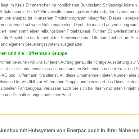
 liegt im Kreis Dithmarschen im nördlichsten Bundesland Schleswig-Holstein
 Brückenbau in Heide? Wir verwalten einen großen Fuhrpark, der diverse prof
m von enerpac ist in unserem Produktprogramm inbegriffen. Dieses Hebesys
ieren während schwerer Brückenarbeiten. Durch die ideale Lastverteilung wir
tiert Ihnen somit einen reibungslosen Projektablauf. Für den Schwerlasttransp
al für Projekte in der Infrastruktur, Schwerindustrie, Offshore-Technik, im Sc
 und eigenem Steuerungssystem ausgestattet.
en und die Hüffermann Gruppe
hömen bemühen wir uns für jeden Auftrag genau die richtige Ausstattung zur 
e ist ein Zusammenschluss aus anerkannten Betrieben aus dem Kran- und S
e AG und Hüffermann Krandienst. All diese Unternehmen bieten Kunden eine
elsycon GmbH zählt zur Hüffermann Gruppe und bereichert das Dienstleistun
ssionellen Fahrzeugbau. Verlassen auch Sie sich bei Ihrem nächsten Projekt a
en und Dienstleistungen aus einer Hand.
kenbau mit Hubsystem von Enerpac auch in Ihrer Nähe un