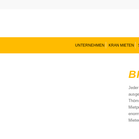
UNTERNEHMEN
KRAN MIETEN
B
Jeder
ausge
Thöme
Mietp
enorm
Miete