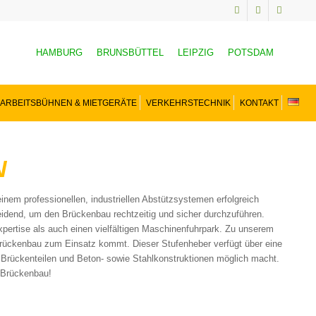
HAMBURG
BRUNSBÜTTEL
LEIPZIG
POTSDAM
ARBEITSBÜHNEN & MIETGERÄTE
VERKEHRSTECHNIK
KONTAKT
N
einem professionellen, industriellen Abstützsystemen erfolgreich
eidend, um den Brückenbau rechtzeitig und sicher durchzuführen.
Expertise als auch einen vielfältigen Maschinenfuhrpark. Zu unserem
ückenbau zum Einsatz kommt. Dieser Stufenheber verfügt über eine
Brückenteilen und Beton- sowie Stahlkonstruktionen möglich macht.
n Brückenbau!