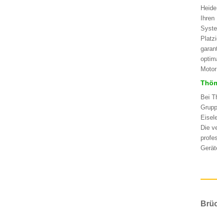
Heide
Ihren
Syste
Platz
garan
optim
Motor
Thöm
Bei T
Grupp
Eisel
Die v
profe
Gerät
Brüc