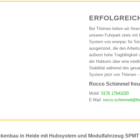
ERFOLGREIC
Bei Thömen liefern wir Ihne
unseren Fuhrpark stets mit
System von enerpac für Sie
ausgerüstet, die den Arbei
äußerst hohe Tragfähigkeit u
der Hubturm über eine intell
Stabilität während des ges
System jetzt von Thömen –
Rocco Schimmel freut
Mobil:
0176 17641020
E-Mail:
rocco.schimmel@th
ckenbau in Heide mit Hubsystem und Modulfahrzeug SPMT