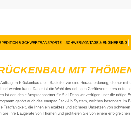
SPEDITION & SCHWERTRANSPORTE
SCHWERMONTAGE & ENGINEERING
RÜCKENBAU MIT THÖME
 Auftrag im Brückenbau stellt Bauleiter vor eine Herausforderung, die nur mit 
führt werden kann. Daher ist die Wahl des richtigen Gerätevermieters entsch
n ist der ideale Ansprechpartner für Sie! Denn wir verfügen über die nötige 
rogramm gehört auch das enerpac Jack-Up System, welches besonders im Br
e Tragfähigkeit, die Ihnen ein exaktes und sicheres Umsetzen von schweren 
n Sie Ihre Baugeräte von Thömen und profitieren Sie von einem erfolgreiche