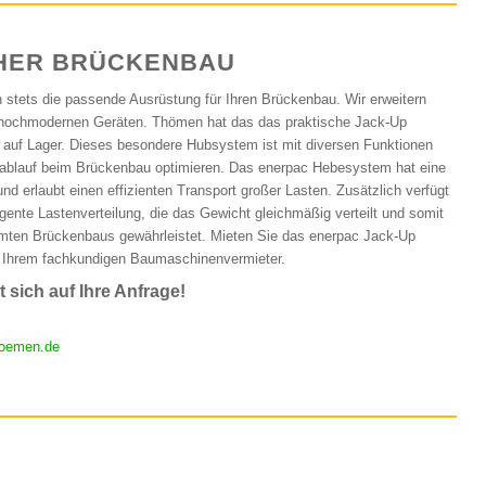
HER BRÜCKENBAU
n stets die passende Ausrüstung für Ihren Brückenbau. Wir erweitern
 hochmodernen Geräten. Thömen hat das das praktische Jack-Up
 auf Lager. Dieses besondere Hubsystem ist mit diversen Funktionen
tsablauf beim Brückenbau optimieren. Das enerpac Hebesystem hat eine
nd erlaubt einen effizienten Transport großer Lasten. Zusätzlich verfügt
igente Lastenverteilung, die das Gewicht gleichmäßig verteilt und somit
amten Brückenbaus gewährleistet. Mieten Sie das enerpac Jack-Up
 Ihrem fachkundigen Baumaschinenvermieter.
 sich auf Ihre Anfrage!
oemen.de