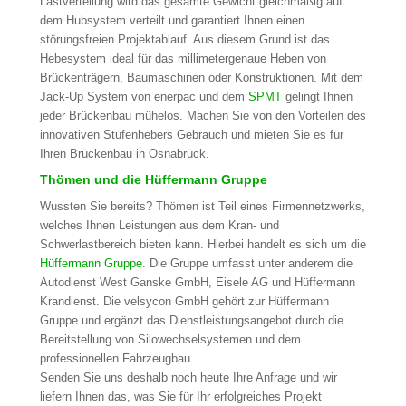
Lastverteilung wird das gesamte Gewicht gleichmäßig auf
dem Hubsystem verteilt und garantiert Ihnen einen
störungsfreien Projektablauf. Aus diesem Grund ist das
Hebesystem ideal für das millimetergenaue Heben von
Brückenträgern, Baumaschinen oder Konstruktionen. Mit dem
Jack-Up System von enerpac und dem
SPMT
gelingt Ihnen
jeder Brückenbau mühelos. Machen Sie von den Vorteilen des
innovativen Stufenhebers Gebrauch und mieten Sie es für
Ihren Brückenbau in Osnabrück.
Thömen und die Hüffermann Gruppe
Wussten Sie bereits? Thömen ist Teil eines Firmennetzwerks,
welches Ihnen Leistungen aus dem Kran- und
Schwerlastbereich bieten kann. Hierbei handelt es sich um die
Hüffermann Gruppe
. Die Gruppe umfasst unter anderem die
Autodienst West Ganske GmbH, Eisele AG und Hüffermann
Krandienst. Die velsycon GmbH gehört zur Hüffermann
Gruppe und ergänzt das Dienstleistungsangebot durch die
Bereitstellung von Silowechselsystemen und dem
professionellen Fahrzeugbau.
Senden Sie uns deshalb noch heute Ihre Anfrage und wir
liefern Ihnen das, was Sie für Ihr erfolgreiches Projekt