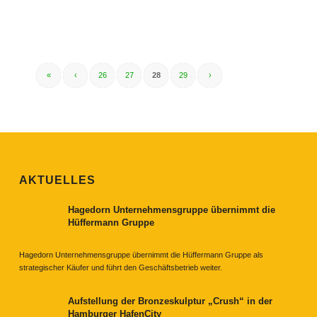
«
‹
26
27
28
29
›
AKTUELLES
Hagedorn Unternehmensgruppe übernimmt die
Hüffermann Gruppe
Hagedorn Unternehmensgruppe übernimmt die Hüffermann Gruppe als
strategischer Käufer und führt den Geschäftsbetrieb weiter.
Aufstellung der Bronzeskulptur „Crush“ in der
Hamburger HafenCity