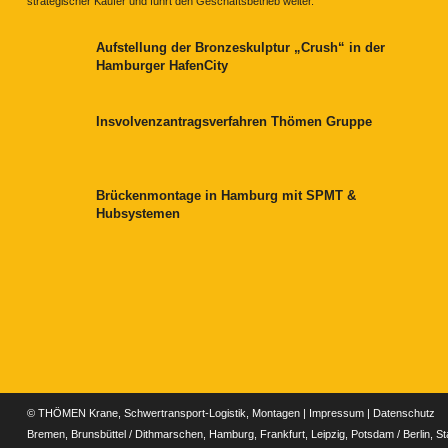
strategischer Käufer und führt den Geschäftsbetrieb weiter.
Aufstellung der Bronzeskulptur „Crush“ in der
Hamburger HafenCity
Insvolvenzantragsverfahren Thömen Gruppe
Brückenmontage in Hamburg mit SPMT &
Hubsystemen
© THÖMEN Krane, Schwertransport-Logistik, Montagen |
Impressum
|
Datenschutz
Bremen, Brunsbüttel / Dithmarschen, Hamburg, Frankfurt, Leipzig, Potsdam / Berlin, S