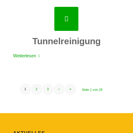
Tunnelreinigung
Weiterlesen
1
2
3
›
»
Seite 1 von 29