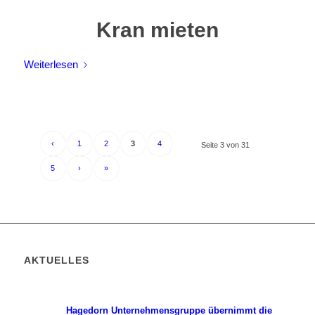
Kran mieten
Weiterlesen
‹
1
2
3
4
Seite 3 von 31
5
›
»
AKTUELLES
Hagedorn Unternehmensgruppe übernimmt die