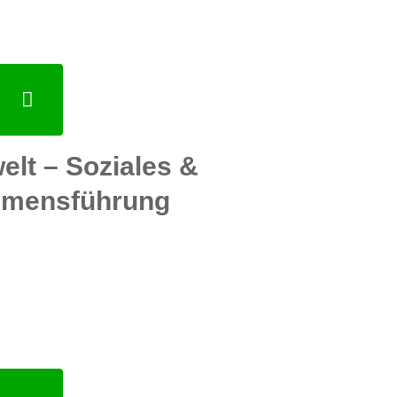
lt – Soziales &
hmensführung