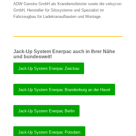
ADW Ganske GmbH als Krandienstleister sowie die velsycon
GmbH, Hersteller für Silosysteme und Spezialist im
Fahrzeugbau für Ladekranaufbauten und Montage.
Jack-Up System Enerpac auch in Ihrer Nähe
und bundesweit!
Jack-Up System Enerpac Zwickau
Jack-Up System Enerpac Brandenburg an der Havel
Jack-Up System Enerpac Berlin
Jack-Up System Enerpac Potsdam