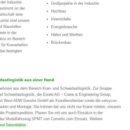
der Industrie.
Großprojekte in der Industrie
estimmt ist der
Hochbau
rtschaft eine
Innenstädte
strie sind unsere
uf Baustellen
Energiebranche
wie in der
Häfen und Werften
ätze im Bereich
Brückenbau
für Kranarbeiten
 bei beengten
astlogistik aus einer Hand
ehmen aus dem Bereich Kran- und Schwerlastlogistik. Zur Gruppe
 Schwerlastlogistik, die Eisele AG – Crane & Engineering Group,
ienst West ADW Ganske GmbH als Krandienstleister sowie die velsycon
auten und Montage. Sie können bei uns nicht nur Krane mieten, unseren
e Projektspedition. Planen Sie mit uns auch Einsätze in der
 das Modulfahrzeug SPMT von Cometto zum Einsatz. Weitere
und Datenblätter
.