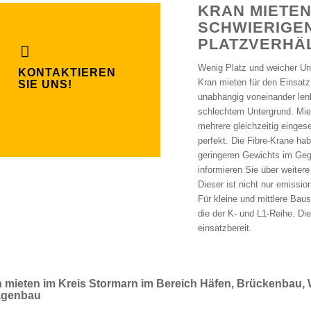
KRAN MIETEN
SCHWIERIGE
PLATZVERHÄ
Wenig Platz und weicher Unt
KONTAKTIEREN
Kran mieten für den Einsat
SIE UNS!
unabhängig voneinander lenk
schlechtem Untergrund. Miet
mehrere gleichzeitig einge
perfekt. Die Fibre-Krane ha
geringeren Gewichts im Gege
informieren Sie über weitere
Dieser ist nicht nur emissi
Für kleine und mittlere Bau
die der K- und L1-Reihe. Di
einsatzbereit.
 mieten im Kreis Stormarn im Bereich Häfen, Brückenbau, 
agenbau