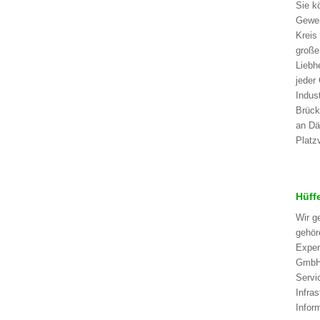
Sie k
Gewer
Kreis
große
Liebh
jeder
Indus
Brück
an Dä
Platz
Hüff
Wir g
gehör
Exper
GmbH,
Servi
Infra
Infor