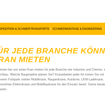
SPEDITION & SCHWERTRANSPORTE
SCHWERMONTAGE & ENGINEERING
ÜR JEDE BRANCHE KÖNNE
RAN MIETEN
önnen bei uns einen Kran mieten für jede Branche wie Industrie und Chemie, 
chbau. Welche Bauprojekte planen Sie? Kranarbeiten jeder Art könen Sie mit
serem Fuhrpark stehen Mobilkrane, Raupenkrane, Autokrne, LKW-Ladekrane, 
ionsfreie Elektrokrane und Mobilbaukrane für den Einsatz bereit. Gerne bera
asten.