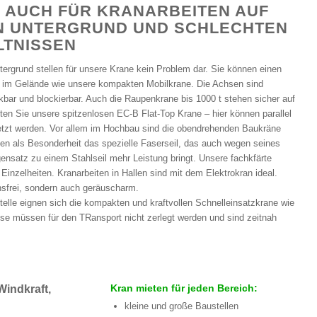
 AUCH FÜR KRANARBEITEN AUF
N UNTERGRUND UND SCHLECHTEN
LTNISSEN
ergrund stellen für unsere Krane kein Problem dar. Sie können einen
z im Gelände wie unsere kompakten Mobilkrane. Die Achsen sind
bar und blockierbar. Auch die Raupenkrane bis 1000 t stehen sicher auf
en Sie unsere spitzenlosen EC-B Flat-Top Krane – hier können parallel
setzt werden. Vor allem im Hochbau sind die obendrehenden Baukräne
ben als Besonderheit das spezielle Faserseil, das auch wegen seines
nsatz zu einem Stahlseil mehr Leistung bringt. Unsere fachkfärte
 Einzelheiten. Kranarbeiten in Hallen sind mit dem Elektrokran ideal.
onsfrei, sondern auch geräuscharm.
stelle eignen sich die kompakten und kraftvollen Schnelleinsatzkrane wie
ese müssen für den TRansport nicht zerlegt werden und sind zeitnah
Kran mieten für jeden Bereich:
Windkraft,
kleine und große Baustellen