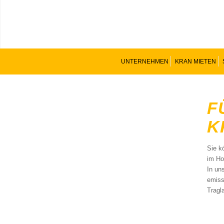
UNTERNEHMEN
KRAN MIETEN
F
K
Sie k
im Ho
In un
emiss
Tragl