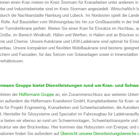
önnen einen Kran mieten im Kreis Stormarn für Kranarbeiten unter anderem in 
be und Industriebetriebe sind im Kreis Stormarn angesiedelt. Wirtschaftlich b
 durch die Nachbarstädte Hamburg und Lübeck. Im Nordosten spielt die Landwi
 Rolle. Auf Baustellen vom Wohnungsbau bis hin zur Großbaustelle in der Indu
err Turmdrehkrane perfekt. Mieten Sie einen Kran für Einsätze im Hochbau, a
 Größe, im Bereich Windkraft, Häfen und Werften, in Hallen und an Brücken so
trie und Chemie. Unsere Autokrane und LKW-Ladekrane sind optimal für Eins
enbau. Unsere kompakten und flexiblen Mobilbaukrane sind bestens geeignet 
chern und Fassaden, für das Setzen von Solaranlagen sowie in Innenstädten
verhältnissen.
ermann Gruppe bietet Dienstleistungen rund um Kran- und Schwerl
ehören der
Hüffermann Gruppe
an, ein Zusammenschluss aus weiteren Untern
en außerdem die Hüffermann Krandienst GmbH, Komplettanbieter für Kran- und
te für Projekt Engineering, Kranarbeiten und Schwerlastarbeiten, die Autod
 Hersteller für Silosysteme und Spezialist im Fahrzeugbau für Ladekranaufb
ce bieten wir ebenso an rund um Schwermontagen, Schwerlasttransporte und di
struktur wie den Brückenbau. Hier kommen das Hubsystem von Enerpac und
mationen finden Sie außerdem auf
Übersicht unserer Dienstleistungsbereiche 