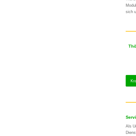
Modul
sich 
Thö
Kr
Serv
Als U
Diens