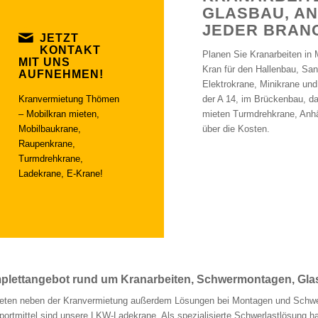
GLASBAU, AN
JEDER BRAN
JETZT
KONTAKT
Planen Sie Kranarbeiten in
MIT UNS
Kran für den Hallenbau, Sa
AUFNEHMEN!
Elektrokrane, Minikrane und
Kranvermietung Thömen
der A 14, im Brückenbau, d
– Mobilkran mieten,
mieten Turmdrehkrane, Anhä
Mobilbaukrane,
über die Kosten.
Raupenkrane,
Turmdrehkrane,
Ladekrane, E-Krane!
lettangebot rund um Kranarbeiten, Schwermontagen, Glas
ieten neben der Kranvermietung außerdem Lösungen bei Montagen und Schwer
portmittel sind unsere LKW-Ladekrane. Als spezialisierte Schwerlastlösung ha