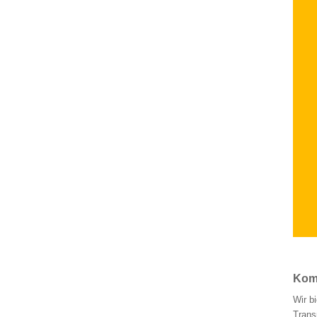
Komp
Wir b
Trans