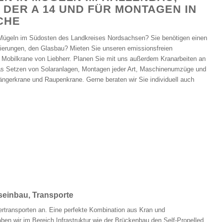
 DER A 14 UND FÜR MONTAGEN IN
CHE
 Mügeln im Südosten des Landkreises Nordsachsen? Sie benötigen einen
nierungen, den Glasbau? Mieten Sie unseren emissionsfreien
 Mobilkrane von Liebherr. Planen Sie mit uns außerdem Kranarbeiten an
as Setzen von Solaranlagen, Montagen jeder Art, Maschinenumzüge und
ngerkrane und Raupenkrane. Gerne beraten wir Sie individuell auch
einbau, Transporte
transporten an. Eine perfekte Kombination aus Kran und
ben wir im Bereich Infrastruktur wie der Brückenbau den Self-Propelled