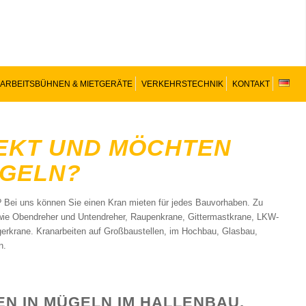
ARBEITSBÜHNEN & MIETGERÄTE
VERKEHRSTECHNIK
KONTAKT
JEKT UND MÖCHTEN
ÜGELN?
? Bei uns können Sie einen Kran mieten für jedes Bauvorhaben. Zu
wie Obendreher und Untendreher, Raupenkrane, Gittermastkrane, LKW-
erkrane. Kranarbeiten auf Großbaustellen, im Hochbau, Glasbau,
n.
N IN MÜGELN IM HALLENBAU,