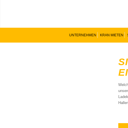
UNTERNEHMEN
KRAN MIETEN
S
E
Welch
unser
Ladek
Halle