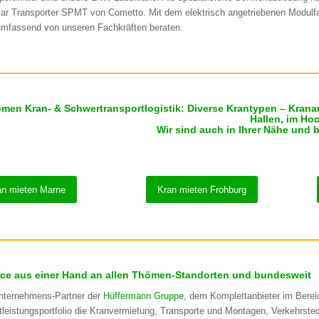
ar Transporter SPMT von Cometto. Mit dem elektrisch angetriebenen Modulf
umfassend von unseren Fachkräften beraten.
men Kran- & Schwertransportlogistik: Diverse Krantypen – Kranarb
Hallen, im Ho
Wir sind auch in Ihrer Nähe und 
an mieten Marne
Kran mieten Frohburg
ice aus einer Hand an allen Thömen-Standorten und bundesweit
nternehmens-Partner der
Hüffermann Gruppe
, dem Komplettanbieter im Berei
tleistungsportfolio die Kranvermietung, Transporte und Montagen, Verkehrst