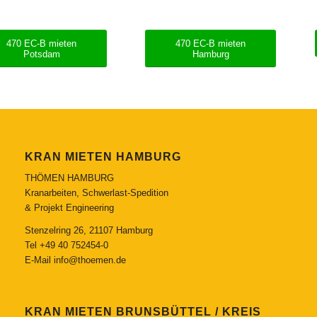
470 EC-B mieten
470 EC-B mieten
Potsdam
Hamburg
KRAN MIETEN HAMBURG
THÖMEN HAMBURG
Kranarbeiten, Schwerlast-Spedition
& Projekt Engineering
Stenzelring 26, 21107 Hamburg
Tel
+49 40 752454-0
E-Mail
info@thoemen.de
KRAN MIETEN BRUNSBÜTTEL / KREIS