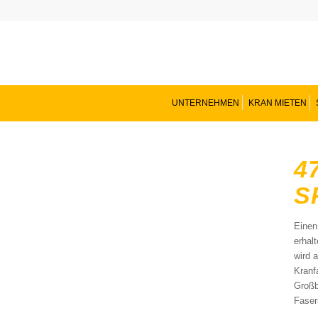
UNTERNEHMEN
KRAN MIETEN
4
S
Einen
erhal
wird 
Kranf
Großb
Faser