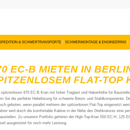
SPEDITION & SCHWERTRANSPORTE
SCHWERMONTAGE & ENGINEERING
70 EC-B MIETEN IN BERL
PITZENLOSEM FLAT-TOP
 spitzenlosen 470 EC-B Kran mit hoher Traglast und Hakenhöhe für Baustelle
ten Sie die perfekte Hebelösung für schwerte Beton- und Stahlkomponente. De
auch geboten, wenn parallel mehrere der spitzenlosen Flat-Top eingesetzt wer
ahrer wird durch die komfortable Kabine in der Nähe des Drehkranzes eine per
austellen. Zu unserem Portfolio gehören der High-Top-Kran 550 EC-H, 125 EC
seil ausgerüstet für noch mehr Leistung.