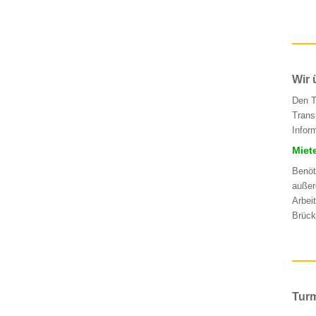
Wir 
Den T
Trans
Infor
Miet
Benöt
außer
Arbei
Brück
Turm