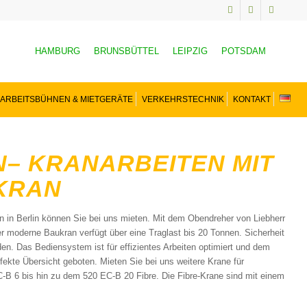
HAMBURG
BRUNSBÜTTEL
LEIPZIG
POTSDAM
ARBEITSBÜHNEN & MIETGERÄTE
VERKEHRSTECHNIK
KONTAKT
IN– KRANARBEITEN MIT
 KRAN
n in Berlin können Sie bei uns mieten. Mit dem Obendreher von Liebherr
r moderne Baukran verfügt über eine Traglast bis 20 Tonnen. Sicherheit
den. Das Bediensystem ist für effizientes Arbeiten optimiert und dem
fekte Übersicht geboten. Mieten Sie bei uns weitere Krane für
-B 6 bis hin zu dem 520 EC-B 20 Fibre. Die Fibre-Krane sind mit einem