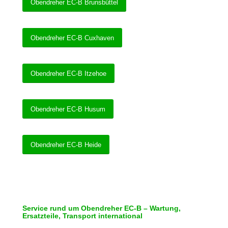
Obendreher EC-B Brunsbüttel
Obendreher EC-B Cuxhaven
Obendreher EC-B Itzehoe
Obendreher EC-B Husum
Obendreher EC-B Heide
Service rund um Obendreher EC-B – Wartung,
Ersatzteile, Transport international