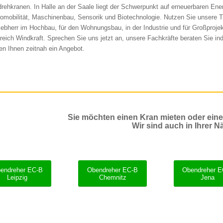
rehkranen. In Halle an der Saale liegt der Schwerpunkt auf erneuerbaren Ene
romobilität, Maschinenbau, Sensorik und Biotechnologie. Nutzen Sie unsere 
iebherr im Hochbau, für den Wohnungsbau, in der Industrie und für Großproje
reich Windkraft. Sprechen Sie uns jetzt an, unsere Fachkräfte beraten Sie ind
n Ihnen zeitnah ein Angebot.
Sie möchten einen Kran mieten oder ein
Wir sind auch in Ihrer N
endreher EC-B
Obendreher EC-B
Obendreher 
Leipzig
Chemnitz
Jena