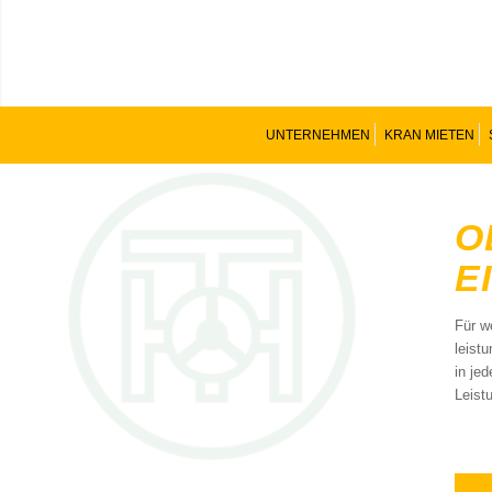
UNTERNEHMEN
KRAN MIETEN
O
E
Für w
leist
in je
Leist