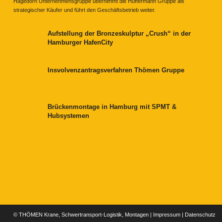
Hagedorn Unternehmensgruppe übernimmt die Hüffermann Gruppe als
strategischer Käufer und führt den Geschäftsbetrieb weiter.
Aufstellung der Bronzeskulptur „Crush“ in der
Hamburger HafenCity
Insvolvenzantragsverfahren Thömen Gruppe
Brückenmontage in Hamburg mit SPMT &
Hubsystemen
© THÖMEN Krane, Schwertransport-Logistik, Montagen |
Impressum
|
Datenschutz