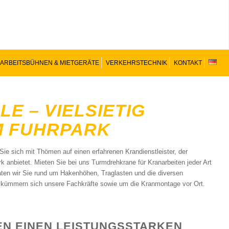
ARBEITSBÜHNEN & MIETGERÄTE
VERKEHRSTECHNIK
KONTAKT
E – VIELSIETIG
M FUHRPARK
ie sich mit Thömen auf einen erfahrenen Krandienstleister, der
 anbietet. Mieten Sie bei uns Turmdrehkrane für Kranarbeiten jeder Art
raten wir Sie rund um Hakenhöhen, Traglasten und die diversen
 kümmern sich unsere Fachkräfte sowie um die Kranmontage vor Ort.
EN EINEN LEISTUNGSSTARKEN