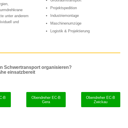
Großraumtransport
rgien,
Projektspedition
Turmdrehkrane
Industriemontage
kte unter anderem
ividuell und
Maschinenumzüge
Logistik & Projektierung
en Schwertransport organisieren?
ähe einsatzbereit
EC-B
Obendreher EC-B
Obendreher EC-B
Gera
Zwickau