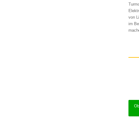
Turmd
Elekt
von L
im Be
mache
Ob