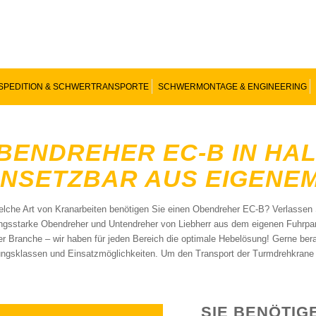
SPEDITION & SCHWERTRANSPORTE
SCHWERMONTAGE & ENGINEERING
BENDREHER EC-B IN HALL
INSETZBAR AUS EIGENE
elche Art von Kranarbeiten benötigen Sie einen Obendreher EC-B? Verlassen S
ungsstarke Obendreher und Untendreher von Liebherr aus dem eigenen Fuhrpark
der Branche – wir haben für jeden Bereich die optimale Hebelösung! Gerne be
ungsklassen und Einsatzmöglichkeiten. Um den Transport der Turmdrehkrane
SIE BENÖTIG