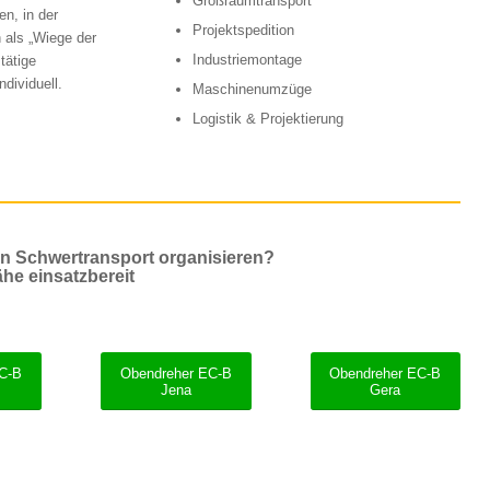
Großraumtransport
n, in der
Projektspedition
h als „Wiege der
Industriemontage
tätige
dividuell.
Maschinenumzüge
Logistik & Projektierung
en Schwertransport organisieren?
ähe einsatzbereit
EC-B
Obendreher EC-B
Obendreher EC-B
Jena
Gera