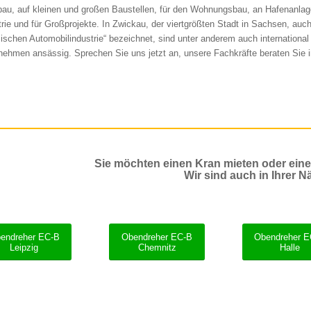
au, auf kleinen und großen Baustellen, für den Wohnungsbau, an Hafenanlage
trie und für Großprojekte. In Zwickau, der viertgrößten Stadt in Sachsen, auc
ischen Automobilindustrie“ bezeichnet, sind unter anderem auch international 
nehmen ansässig. Sprechen Sie uns jetzt an, unsere Fachkräfte beraten Sie in
Sie möchten einen Kran mieten oder ein
Wir sind auch in Ihrer N
endreher EC-B
Obendreher EC-B
Obendreher 
Leipzig
Chemnitz
Halle