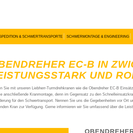
SPEDITION & SCHWERTRANSPORTE
SCHWERMONTAGE & ENGINEERING
BENDREHER EC-B IN ZWI
EISTUNGSSTARK UND R
en Sie mit unseren Liebherr-Turmdrehkranen wie die Obendreher EC-B Einsätz
ie anschließende Kranmontage, denn im Gegensatz zu den Schnelleinsatzkranen
derung für den Schwertransport. Nennen Sie uns die Gegebenheiten vor Ort un
nden Kran zur Verfügung. Gerne informieren wir Sie umfassend über die Lei
OBENDREHER 