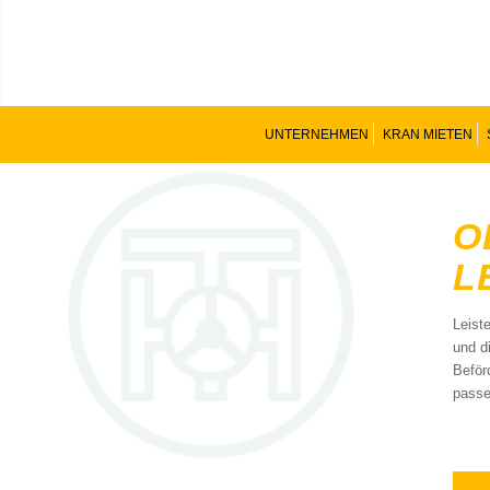
UNTERNEHMEN
KRAN MIETEN
O
L
Leist
und d
Beför
passe