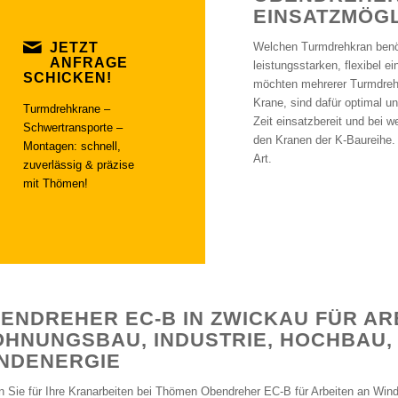
EINSATZMÖGL
JETZT
Welchen Turmdrehkran benöt
ANFRAGE
leistungsstarken, flexibel e
SCHICKEN!
möchten mehrerer Turmdrehk
Krane, sind dafür optimal u
Turmdrehkrane –
Zeit einsatzbereit und bei 
Schwertransporte –
den Kranen der K-Baureihe. 
Montagen: schnell,
Art.
zuverlässig & präzise
mit Thömen!
ENDREHER EC-B IN ZWICKAU FÜR AR
HNUNGSBAU, INDUSTRIE, HOCHBAU,
NDENERGIE
n Sie für Ihre Kranarbeiten bei Thömen Obendreher EC-B für Arbeiten an Wind