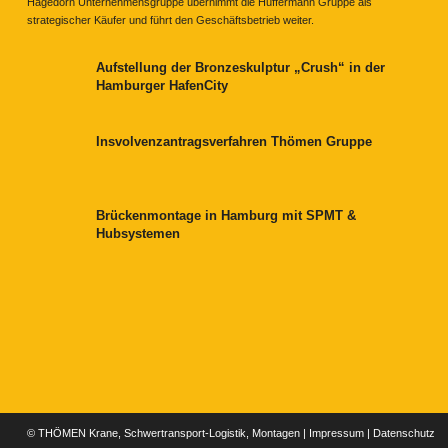
Hagedorn Unternehmensgruppe übernimmt die Hüffermann Gruppe als
strategischer Käufer und führt den Geschäftsbetrieb weiter.
Aufstellung der Bronzeskulptur „Crush“ in der
Hamburger HafenCity
Insvolvenzantragsverfahren Thömen Gruppe
Brückenmontage in Hamburg mit SPMT &
Hubsystemen
© THÖMEN Krane, Schwertransport-Logistik, Montagen |
Impressum
|
Datenschutz