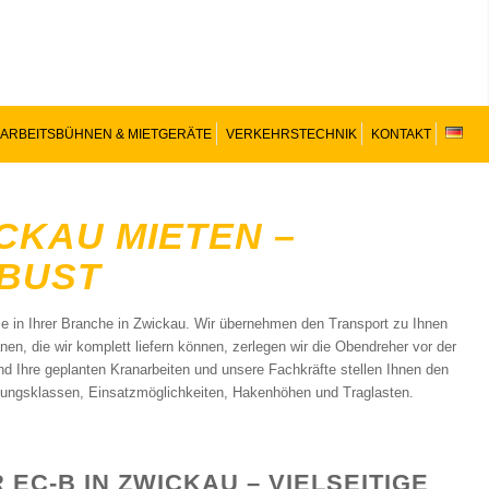
ARBEITSBÜHNEN & MIETGERÄTE
VERKEHRSTECHNIK
KONTAKT
CKAU MIETEN –
OBUST
e in Ihrer Branche in Zwickau. Wir übernehmen den Transport zu Ihnen
, die wir komplett liefern können, zerlegen wir die Obendreher vor der
d Ihre geplanten Kranarbeiten und unsere Fachkräfte stellen Ihnen den
stungsklassen, Einsatzmöglichkeiten, Hakenhöhen und Traglasten.
EC-B IN ZWICKAU – VIELSEITIGE