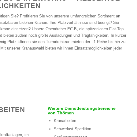
ICHKEITEN
igen Sie? Profitieren Sie von unserem umfangreichen Sortiment an
insetzbaren Liebherr-Kranen. Ihre Platzverhältnisse sind beengt? Sie
rane einsetzen? Unsere Obendreher EC-B, die spitzenlosen Flat-Top
nd bieten zudem noch große Ausladungen und Tragfähigkeiten. In kurzer
wenig Platz können sie den Turmdrehkran mieten der L1-Reihe bis hin zu
Mit unserer Kranauswahl bieten wir Ihnen Einsatzmöglichkeiten jeder
BEITEN
Weitere Dienstleistungsbereiche
von Thömen
Kranarbeiten
Schwerlast Spedition
kraftanlagen, im