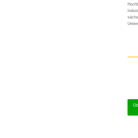
Hochb
Indus
sächs
Unter
Ob