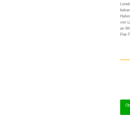
Lüneb
bekan
Hafen
von L
an Wi
Flat-
Ob