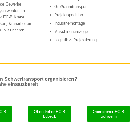
ende Gewerbe
Großraumtransport
gen werden im
Projektspedition
er EC-B Krane
Industriemontage
ken, Kranarbeiten
n. Mit unseren
Maschinenumzüge
Logistik & Projektierung
en Schwertransport organisieren?
ähe einsatzbereit
EC-B
Obendreher EC-B
Obendreher EC-B
Lübeck
Schwerin