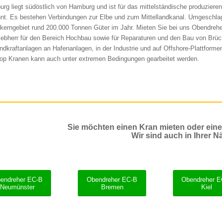
urg liegt südöstlich von Hamburg und ist für das mittelständische produzier
nt. Es bestehen Verbindungen zur Elbe und zum Mittellandkanal. Umgeschla
kerngebiet rund 200.000 Tonnen Güter im Jahr. Mieten Sie bei uns Obendreh
iebherr für den Bereich Hochbau sowie für Reparaturen und den Bau von Brüc
ndkraftanlagen an Hafenanlagen, in der Industrie und auf Offshore-Plattforme
Top Kranen kann auch unter extremen Bedingungen gearbeitet werden.
Sie möchten einen Kran mieten oder ein
Wir sind auch in Ihrer N
endreher EC-B
Obendreher EC-B
Obendreher 
Neumünster
Bremen
Kiel