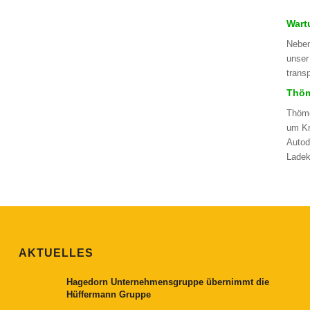
Wart
Neben
unser
trans
Thöm
Thöme
um Kr
Autod
Ladek
AKTUELLES
Hagedorn Unternehmensgruppe übernimmt die
Hüffermann Gruppe