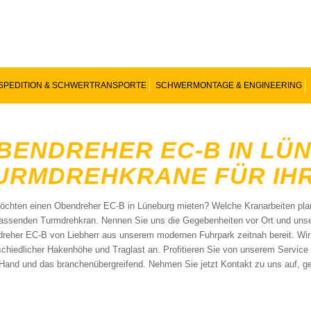
SPEDITION & SCHWERTRANSPORTE
SCHWERMONTAGE & ENGINEERING
BENDREHER EC-B IN LÜN
URMDREHKRANE FÜR IH
öchten einen Obendreher EC-B in Lüneburg mieten? Welche Kranarbeiten plan
assenden Turmdrehkran. Nennen Sie uns die Gegebenheiten vor Ort und unser
reher EC-B von Liebherr aus unserem modernen Fuhrpark zeitnah bereit. Wir
schiedlicher Hakenhöhe und Traglast an. Profitieren Sie von unserem Servic
 Hand und das branchenübergreifend. Nehmen Sie jetzt Kontakt zu uns auf, ge