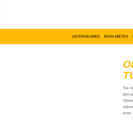
UNTERNEHMEN
KRAN MIETEN
O
T
Sie m
den p
Obend
unter
einer