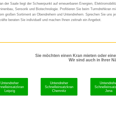
 an der Saale liegt der Schwerpunkt auf erneuerbaren Energien, Elektromobilitä
inenbau, Sensorik und Biotechnologie. Profitieren Sie beim Turmdrehkran mie
em großen Sortiment an Obendrehern und Untendrehern. Sprechen Sie uns jet
räfte beraten Sie individuell und machen Ihnen zeitnah ein Angebot.
Sie möchten einen Kran mieten oder ein
Wir sind auch in Ihrer N
Untendreher
Untendreher
Untendreh
hnelleinsatzkran
Schnelleinsatzkran
Schnelleinsat
Leipzig
Chemnitz
Jena