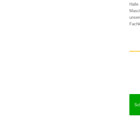
Halle
Masch
unser
Fachk
Sc