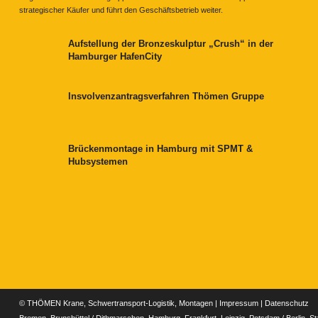
strategischer Käufer und führt den Geschäftsbetrieb weiter.
Aufstellung der Bronzeskulptur „Crush“ in der
Hamburger HafenCity
Insvolvenzantragsverfahren Thömen Gruppe
Brückenmontage in Hamburg mit SPMT &
Hubsystemen
© THÖMEN Krane, Schwertransport-Logistik, Montagen |
Impressum
|
Datenschutz
Bremen, Brunsbüttel / Dithmarschen, Hamburg, Frankfurt, Leipzig, Potsdam / Berlin, S