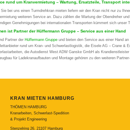
ice rund um Kranvermietung – Wartung, Ersatzteile, Transport inte
Sie bei uns einen Turmdrehkran mieten liefern wir den Kran nicht nur zu Ihn
ermietung weiteren Service an. Dazu zählen die Wartung der Obendreher und 
ndigen Genehmigungen bei internationalen Transporten kümmert sich unser 
en ist Partner der Hüffermann Gruppe – Service aus einer Hand
ind Partner der
Hüffermann Gruppe
und bieten den Service aus einer Hand an
ettanbieter rund um Kran- und Schwerlastlogistik, die Eisele AG – Crane & En
rlastarbeiten, die Autodienst West ADW Ganske GmbH als Krandienstleister s
eugbau für Ladekranaufbauten und Montage gehören zu den weiteren Partner
KRAN MIETEN HAMBURG
THÖMEN HAMBURG
Kranarbeiten, Schwerlast-Spedition
& Projekt Engineering
Stenzelring 26, 21107 Hamburg