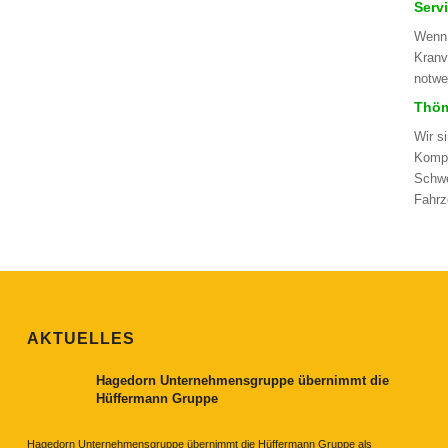
Serv
Wenn 
Kranv
notwe
Thöm
Wir s
Kompl
Schwe
Fahrz
AKTUELLES
Hagedorn Unternehmensgruppe übernimmt die
Hüffermann Gruppe
Hagedorn Unternehmensgruppe übernimmt die Hüffermann Gruppe als