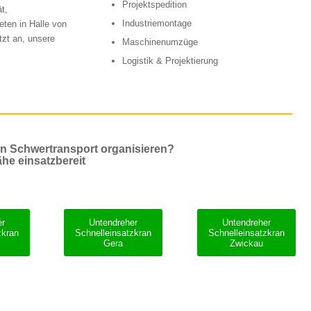
Projektspedition
t,
Industriemontage
ten in Halle von
zt an, unsere
Maschinenumzüge
Logistik & Projektierung
en Schwertransport organisieren?
ähe einsatzbereit
er
Untendreher
Untendreher
zkran
Schnelleinsatzkran
Schnelleinsatzkran
Gera
Zwickau