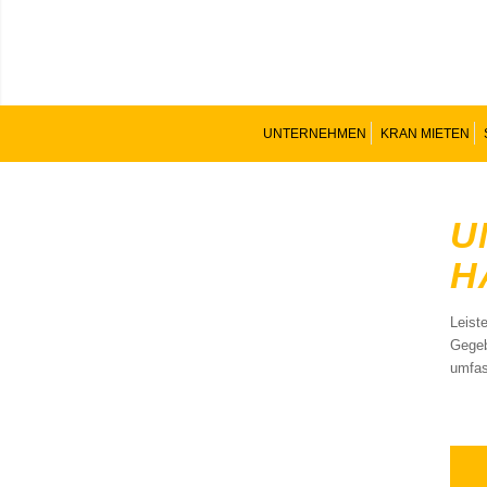
UNTERNEHMEN
KRAN MIETEN
U
H
Leist
Gegeb
umfas