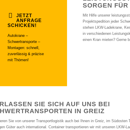
SORGEN FÜR
JETZT
Mit Hilfe unserer leistungs
ANFRAGE
Projektspedition jeder Schw
SCHICKEN!
stehen LKW-Ladekrane, Kesse
in verschiedenen Leistungs
Autokrane –
einen Kran mieten? Gerne be
Schwertransporte –
Montagen: schnell,
zuverlässig & präzise
mit Thömen!
RLASSEN SIE SICH AUF UNS BEI
HWERTRANSPORTEN IN GREIZ
tieren Sie von unserer Transportlogistik auch bei Ihnen in Greiz, im Südosten 
en Güter auch international. Container transportieren wir mit unseren LKW-L