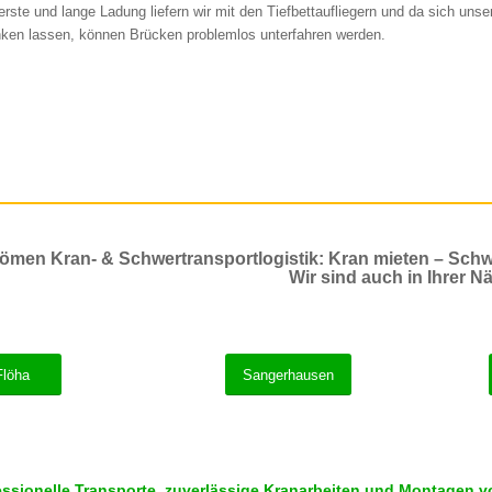
rste und lange Ladung liefern wir mit den Tiefbettaufliegern und da sich uns
ken lassen, können Brücken problemlos unterfahren werden.
ömen Kran- & Schwertransportlogistik: Kran mieten – Schw
Wir sind auch in Ihrer Nä
Flöha
Sangerhausen
essionelle Transporte, zuverlässige Kranarbeiten und Montagen vo