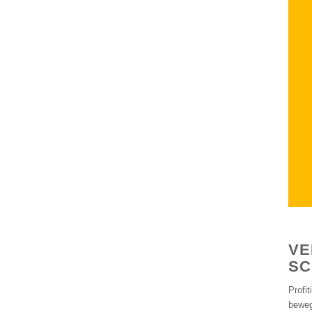
VE
SC
Profi
beweg