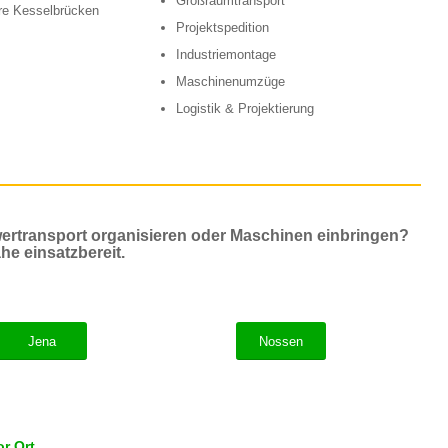
Großraumtransport
ere Kesselbrücken
Projektspedition
Industriemontage
Maschinenumzüge
Logistik & Projektierung
ertransport organisieren oder Maschinen einbringen?
he einsatzbereit.
Jena
Nossen
r Ort