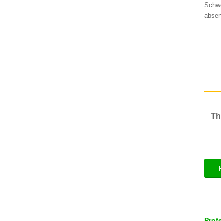
Schwe
absen
Th
Prof