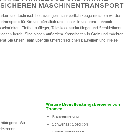
 SICHEREN MASCHINENTRANSPORT
starken und technisch hochwertigen Transportfahrzeuge meistern wir die
ertransporte für Sie und pünktlich und sicher. In unserem Fuhrpark
lbrücken, Tiefbettauflieger, Teleskopsattelauflieger und Semitieflader
klassen bereit. Sind planen außerdem Kranarbeiten in Greiz und möchten
rät Sie unser Team über die unterschiedlichen Baureihen und Preise.
Weitere Dienstleistungsbereiche von
Thömen
Kranvermietung
Thüringens. Wir
Schwerlast Spedition
adekranen.