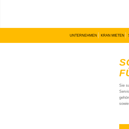
UNTERNEHMEN
KRAN MIETEN
S
F
Sie s
Servi
gehör
sowie