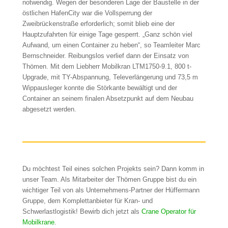
notwendig. Wegen der besonderen Lage der Baustelle in der
östlichen HafenCity war die Vollsperrung der
Zweibrückenstraße erforderlich; somit blieb eine der
Hauptzufahrten für einige Tage gesperrt. „Ganz schön viel
Aufwand, um einen Container zu heben“, so Teamleiter Marc
Bernschneider. Reibungslos verlief dann der Einsatz von
Thömen. Mit dem Liebherr Mobilkran LTM1750-9.1, 800 t-
Upgrade, mit TY-Abspannung, Televerlängerung und 73,5 m
Wippausleger konnte die Störkante bewältigt und der
Container an seinem finalen Absetzpunkt auf dem Neubau
abgesetzt werden.
Du möchtest Teil eines solchen Projekts sein? Dann komm in
unser Team. Als Mitarbeiter der Thömen Gruppe bist du ein
wichtiger Teil von als Unternehmens-Partner der Hüffermann
Gruppe, dem Komplettanbieter für Kran- und
Schwerlastlogistik! Bewirb dich jetzt als
Crane Operator für
Mobilkrane
.