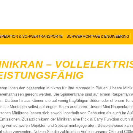
SPEDITION & SCHWERTRANSPORTE
SCHWERMONTAGE & ENGINEERING
INIKRAN – VOLLELEKTRI
EISTUNGSFÄHIG
ieten Ihnen den passenden Minikran für Ihre Montage in Plauen. Unsere Mini
verhältnissen gerecht werden. Die Spinnenkrane sind auf einem Raupenfahrw
n. Darüber hinaus können sie auf wenig tragfähigen Böden oder offenem Terr
n sie Montagen selbst auf engem Raum ausführen. Unsere Mini-Raupenkrane z
rischen Minikrane lassen sich sowohl innerhalb von Gebäuden als auch im A
Emissionen. Zusätzlich kann der Minikran eine Pick & Carry Funktion durch d
ing von schweren Objekten und Spezialmontagegeräten. Beispielsweise kann d
rbeiten verwenden. Nutzen Sie die zahlreichen Vorteile unserer C6e und C3