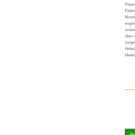
Plaue
Elekt
Monta
engem
sodas
über 
vorge
Hebea
ideal
Min