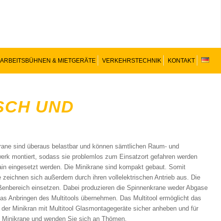
ARBEITSBÜHNEN & MIETGERÄTE
VERKEHRSTECHNIK
KONTAKT
SCH UND
krane sind überaus belastbar und können sämtlichen Raum- und
erk montiert, sodass sie problemlos zum Einsatzort gefahren werden
ain eingesetzt werden. Die Minikrane sind kompakt gebaut. Somit
eichnen sich außerdem durch ihren vollelektrischen Antrieb aus. Die
ußenbereich einsetzen. Dabei produzieren die Spinnenkrane weder Abgase
as Anbringen des Multitools übernehmen. Das Multitool ermöglicht das
er Minikran mit Multitool Glasmontagegeräte sicher anheben und für
0e Minikrane und wenden Sie sich an Thömen.