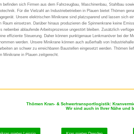
n befinden sich Firmen aus dem Fahrzeugbau, Maschinenbau, Stahlbau sowi
rotechnik. Für die Vielzahl an Industriebetrieben in Plauen bietet Thömen gena
gegerät. Unsere elektrischen Minikrane sind platzsparend und lassen sich ei
 Raum einsetzen. Darüber hinaus produzieren die Spinnenkrane keine Emiss
s nebenbei ablaufende Arbeitsprozesse ungestört bleiben. Zusätzlich verfüge
eine effiziente Steuerung. Daher können punktgenaue Lenkmanöver bei der M
nommen werden. Unsere Minikrane können auch außerhalb von Industriehalle
rbeiten an schwer zu erreichbaren Baustellen eingesetzt werden. Thömen lief
en Minikrane in Plauen zeitgerecht.
Thömen Kran- & Schwertransportlogistik: Kranvermi
Wir sind auch in Ihrer Nähe und 
ikran mieten Leipzig
Kran mieten Dresden