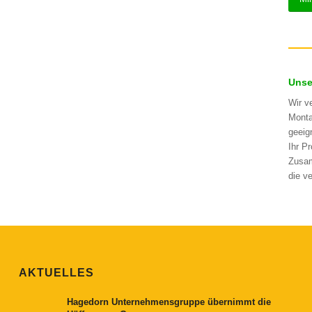
Unse
Wir v
Monta
geeig
Ihr P
Zusam
die v
AKTUELLES
Hagedorn Unternehmensgruppe übernimmt die