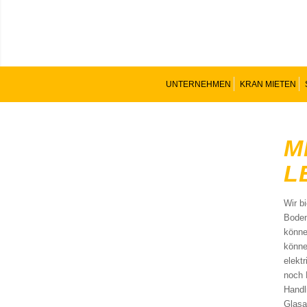
UNTERNEHMEN
KRAN MIETEN
M
L
Wir b
Boden
könne
könne
elekt
noch 
Handl
Glasa