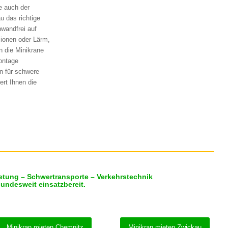
e auch der
u das richtige
nwandfrei auf
ionen oder Lärm,
n die Minikrane
ontage
n für schwere
ert Ihnen die
etung – Schwertransporte – Verkehrstechnik
bundesweit einsatzbereit.
Minikran mieten Chemnitz
Minikran mieten Zwickau