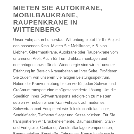
MIETEN SIE AUTOKRANE,
MOBILBAUKRANE,
RAUPENKRANE IN
WITTENBERG
Unser Fuhrpark in Lutherstadt Wittenberg bietet für Ihr Projekt
den passenden Kran. Mieten Sie Mobilkrane, z.B. von
Liebherr, Gittermastkrane, Autokrane oder Raupenkrane vom
erfahrenen Profi. Auch für Turmdrehkranmontagen und -
demontagen sowie für die Windenergie sind wir mit unserer
Erfahrung im Bereich Kranarbeiten an Ihrer Seite. Profitieren
Sie zudem von unserem vielfältigen Leistungsspektrum.
Neben der Kranvermietung bieten wir für jeden Schwer- und
Großraumtransport eine maßgeschneiderte Lösung. Um die
Spedition Ihres Schwertransports erfolgreich zu meistern
setzen wir neben einem Kran-Fuhrpark auf modernes
Schwertransport-Equipment wie Teleskopsattelauflieger,
Semitieflader, Tiefbettauflieger und Kesselbrücken. Für Sie
transportieren wir Brückenelemente, Baumaschinen, Stahl-
und Fertigteile, Container, Windkraftanlagenkomponenten,
Baumaterialien, Baustoffe, Fahrzeuge, Kranzubehör sowie