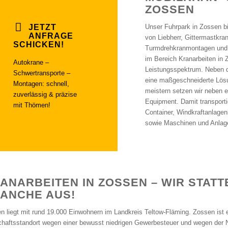
ZOSSEN
JETZT
Unser Fuhrpark in Zossen bi
ANFRAGE
von Liebherr, Gittermastkra
SCHICKEN!
Turmdrehkranmontagen und -
im Bereich Kranarbeiten in 
Autokrane –
Leistungsspektrum. Neben d
Schwertransporte –
eine maßgeschneiderte Lösu
Montagen: schnell,
meistern setzen wir neben 
zuverlässig & präzise
Equipment. Damit transporti
mit Thömen!
Container, Windkraftanlage
sowie Maschinen und Anlagen
ANARBEITEN IN ZOSSEN – WIR STATT
ANCHE AUS!
n liegt mit rund 19.000 Einwohnern im Landkreis Teltow-Fläming. Zossen ist ei
chaftsstandort wegen einer bewusst niedrigen Gewerbesteuer und wegen der 