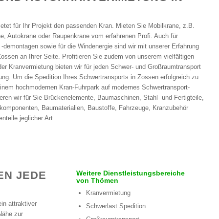
etet für Ihr Projekt den passenden Kran. Mieten Sie Mobilkrane, z.B.
ne, Autokrane oder Raupenkrane vom erfahrenen Profi. Auch für
demontagen sowie für die Windenergie sind wir mit unserer Erfahrung
Zossen an Ihrer Seite. Profitieren Sie zudem von unserem vielfältigen
er Kranvermietung bieten wir für jeden Schwer- und Großraumtransport
ng. Um die Spedition Ihres Schwertransports in Zossen erfolgreich zu
einem hochmodernen Kran-Fuhrpark auf modernes Schwertransport-
eren wir für Sie Brückenelemente, Baumaschinen, Stahl- und Fertigteile,
nkomponenten, Baumaterialien, Baustoffe, Fahrzeuge, Kranzubehör
teile jeglicher Art.
EN JEDE
Weitere Dienstleistungsbereiche
von Thömen
Kranvermietung
n attraktiver
Schwerlast Spedition
Nähe zur