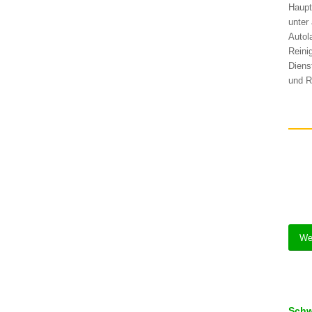
Haupt
unter
Autol
Reini
Diens
und R
We
Schw