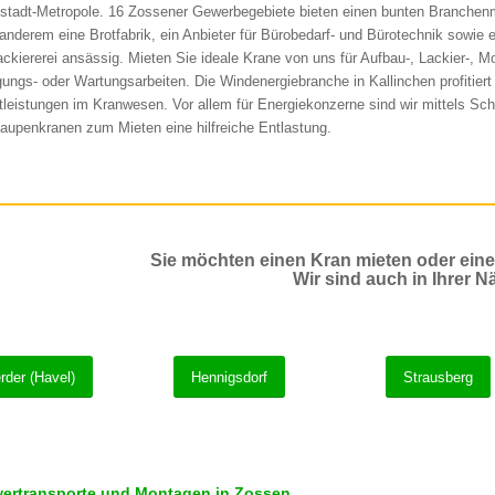
stadt-Metropole. 16 Zossener Gewerbegebiete bieten einen bunten Branchenm
 anderem eine Brotfabrik, ein Anbieter für Bürobedarf- und Bürotechnik sowie 
ackiererei ansässig. Mieten Sie ideale Krane von uns für Aufbau-, Lackier-, M
gungs- oder Wartungsarbeiten. Die Windenergiebranche in Kallinchen profitier
tleistungen im Kranwesen. Vor allem für Energiekonzerne sind wir mittels Sc
aupenkranen zum Mieten eine hilfreiche Entlastung.
Sie möchten einen Kran mieten oder ein
Wir sind auch in Ihrer N
rder (Havel)
Hennigsdorf
Strausberg
ertransporte und Montagen in Zossen