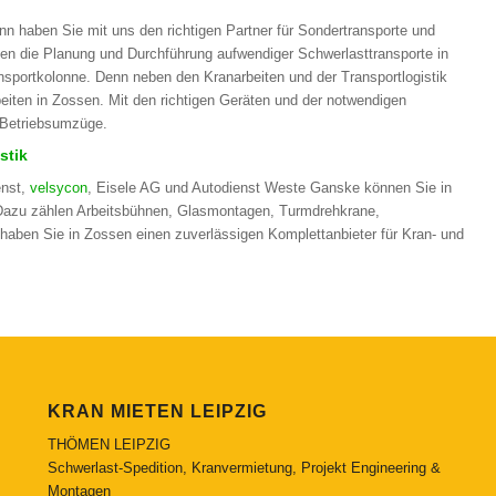
nn haben Sie mit uns den richtigen Partner für Sondertransporte und
en die Planung und Durchführung aufwendiger Schwerlasttransporte in
ansportkolonne. Denn neben den Kranarbeiten und der Transportlogistik
ten in Zossen. Mit den richtigen Geräten und der notwendigen
d Betriebsumzüge.
stik
enst,
velsycon
, Eisele AG und Autodienst Weste Ganske können Sie in
 Dazu zählen Arbeitsbühnen, Glasmontagen, Turmdrehkrane,
aben Sie in Zossen einen zuverlässigen Komplettanbieter für Kran- und
KRAN MIETEN LEIPZIG
THÖMEN LEIPZIG
Schwerlast-Spedition, Kranvermietung, Projekt Engineering &
Montagen