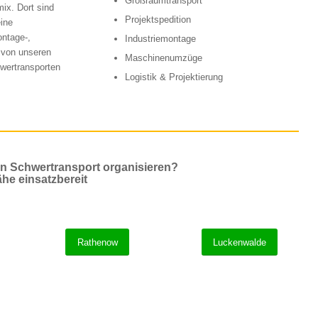
Großraumtransport
ix. Dort sind
Projektspedition
eine
ontage-,
Industriemontage
t von unseren
Maschinenumzüge
hwertransporten
Logistik & Projektierung
en Schwertransport organisieren?
ähe einsatzbereit
Rathenow
Luckenwalde