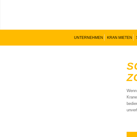
UNTERNEHMEN
KRAN MIETEN
S
Z
Wenn 
Krane
bedie
unver