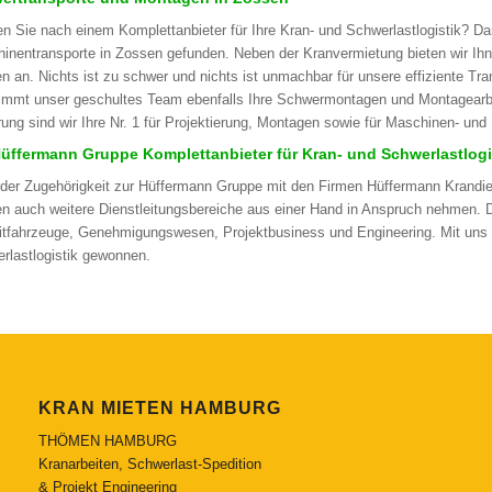
n Sie nach einem Komplettanbieter für Ihre Kran- und Schwerlastlogistik? Da
inentransporte in Zossen gefunden. Neben der Kranvermietung bieten wir Ihn
n an. Nichts ist zu schwer und nichts ist unmachbar für unsere effiziente Tr
immt unser geschultes Team ebenfalls Ihre Schwermontagen und Montagearbei
rung sind wir Ihre Nr. 1 für Projektierung, Montagen sowie für Maschinen- un
Hüffermann Gruppe Komplettanbieter für Kran- und Schwerlastlogi
der Zugehörigkeit zur Hüffermann Gruppe mit den Firmen Hüffermann Krandi
n auch weitere Dienstleitungsbereiche aus einer Hand in Anspruch nehmen.
itfahrzeuge, Genehmigungswesen, Projektbusiness und Engineering. Mit uns h
rlastlogistik gewonnen.
KRAN MIETEN HAMBURG
THÖMEN HAMBURG
Kranarbeiten, Schwerlast-Spedition
& Projekt Engineering