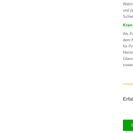
Welch
und p
Schwe
Kran
Als P
dem K
für P
Herst
Glasr
sowie
Erfa