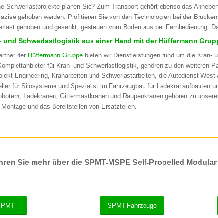
e Schwerlastprojekte planen Sie? Zum Transport gehört ebenso das Anhebe
räzise gehoben werden. Profitieren Sie von den Technologien bei der Brücken
rlast gehoben und gesenkt, gesteuert vom Boden aus per Fernbedienung. D
- und Schwerlastlogistik aus einer Hand mit der Hüffermann Grup
artner der
Hüffermann Gruppe
bieten wir Dienstleistungen rund um die Kran- 
omplettanbieter für Kran- und Schwerlastlogistik, gehören zu den weiteren 
rojekt Engineering, Kranarbeiten und Schwerlastarbeiten, die Autodienst W
eller für Silosysteme und Spezialist im Fahrzeugbau für Ladekranaufbauten 
obotern, Ladekranen, Gittermastkranen und Raupenkranen gehören zu unseren
 Montage und das Bereitstellen von Ersatzteilen.
hren Sie mehr über die SPMT-MSPE Self-Propelled Modular
SPMT
SPMT-Fahrzeuge