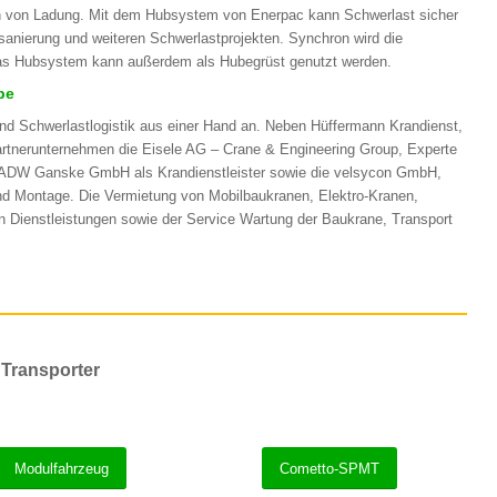
n von Ladung. Mit dem Hubsystem von Enerpac kann Schwerlast sicher
sanierung und weiteren Schwerlastprojekten. Synchron wird die
as Hubsystem kann außerdem als Hubegrüst genutzt werden.
pe
und Schwerlastlogistik aus einer Hand an. Neben Hüffermann Krandienst,
Partnerunternehmen die Eisele AG – Crane & Engineering Group, Experte
est ADW Ganske GmbH als Krandienstleister sowie die velsycon GmbH,
und Montage. Die Vermietung von Mobilbaukranen, Elektro-Kranen,
 Dienstleistungen sowie der Service Wartung der Baukrane, Transport
 Transporter
Modulfahrzeug
Cometto-SPMT