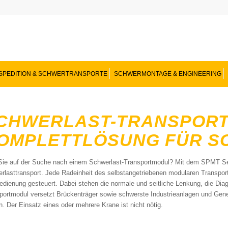
SPEDITION & SCHWERTRANSPORTE
SCHWERMONTAGE & ENGINEERING
CHWERLAST-TRANSPORT
OMPLETTLÖSUNG FÜR S
Sie auf der Suche nach einem Schwerlast-Transportmodul? Mit dem SPMT Sel
rlasttransport. Jede Radeinheit des selbstangetriebenen modularen Transport
edienung gesteuert. Dabei stehen die normale und seitliche Lenkung, die Dia
portmodul versetzt Brückenträger sowie schwerste Industrieanlagen und Genera
n. Der Einsatz eines oder mehrere Krane ist nicht nötig.