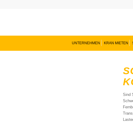
UNTERNEHMEN
KRAN MIETEN
S
K
Sind 
Schwe
Fernb
Trans
Laste