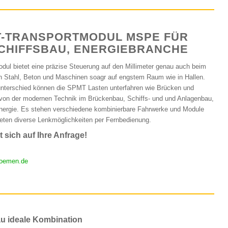
-TRANSPORTMODUL MSPE FÜR
SCHIFFSBAU, ENERGIEBRANCHE
dul bietet eine präzise Steuerung auf den Millimeter genau auch beim
n Stahl, Beton und Maschinen soagr auf engstem Raum wie in Hallen.
unterschied können die SPMT Lasten unterfahren wie Brücken und
e von der modernen Technik im Brückenbau, Schiffs- und und Anlagenbau,
nergie. Es stehen verschiedene kombinierbare Fahrwerke und Module
eten diverse Lenkmöglichkeiten per Fernbedienung.
 sich auf Ihre Anfrage!
oemen.de
u ideale Kombination