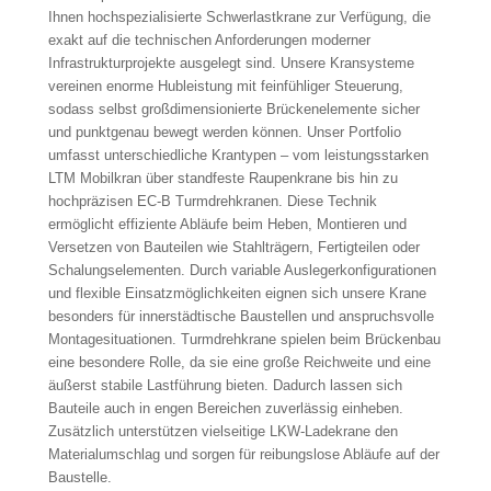
Ihnen hochspezialisierte Schwerlastkrane zur Verfügung, die
exakt auf die technischen Anforderungen moderner
Infrastrukturprojekte ausgelegt sind. Unsere Kransysteme
vereinen enorme Hubleistung mit feinfühliger Steuerung,
sodass selbst großdimensionierte Brückenelemente sicher
und punktgenau bewegt werden können. Unser Portfolio
umfasst unterschiedliche Krantypen – vom leistungsstarken
LTM Mobilkran über standfeste Raupenkrane bis hin zu
hochpräzisen EC-B Turmdrehkranen. Diese Technik
ermöglicht effiziente Abläufe beim Heben, Montieren und
Versetzen von Bauteilen wie Stahlträgern, Fertigteilen oder
Schalungselementen. Durch variable Auslegerkonfigurationen
und flexible Einsatzmöglichkeiten eignen sich unsere Krane
besonders für innerstädtische Baustellen und anspruchsvolle
Montagesituationen. Turmdrehkrane spielen beim Brückenbau
eine besondere Rolle, da sie eine große Reichweite und eine
äußerst stabile Lastführung bieten. Dadurch lassen sich
Bauteile auch in engen Bereichen zuverlässig einheben.
Zusätzlich unterstützen vielseitige LKW-Ladekrane den
Materialumschlag und sorgen für reibungslose Abläufe auf der
Baustelle.