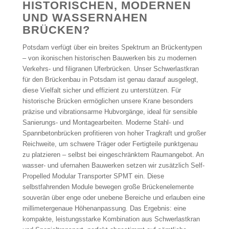
HISTORISCHEN, MODERNEN
UND WASSER­NAHEN
BRÜCKEN?
Potsdam verfügt über ein breites Spektrum an Brückentypen
– von ikonischen historischen Bauwerken bis zu modernen
Verkehrs- und filigranen Uferbrücken. Unser Schwerlastkran
für den Brückenbau in Potsdam ist genau darauf ausgelegt,
diese Vielfalt sicher und effizient zu unterstützen. Für
historische Brücken ermöglichen unsere Krane besonders
präzise und vibrationsarme Hubvorgänge, ideal für sensible
Sanierungs- und Montagearbeiten. Moderne Stahl- und
Spannbetonbrücken profitieren von hoher Tragkraft und großer
Reichweite, um schwere Träger oder Fertigteile punktgenau
zu platzieren – selbst bei eingeschränktem Raumangebot. An
wasser- und ufernahen Bauwerken setzen wir zusätzlich Self-
Propelled Modular Transporter SPMT ein. Diese
selbstfahrenden Module bewegen große Brückenelemente
souverän über enge oder unebene Bereiche und erlauben eine
millimetergenaue Höhenanpassung. Das Ergebnis: eine
kompakte, leistungsstarke Kombination aus Schwerlastkran