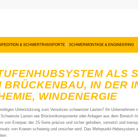
SPEDITION & SCHWERTRANSPORTE
SCHWERMONTAGE & ENGINEERING
TUFENHUBSYSTEM ALS 
M BRÜCKENBAU, IN DER 
HEMIE, WINDENERGIE
enötigen Unterstützung zum Versetzen schwerster Lasten? Ihr Unternehmen ist
? Schwerste Lasten wie Brückenkomponente oder Anlagen aus dem Bereich In
m von Enerpac der JS-Serie präzise und sicher gehoben, versetzt und trans
insatz von Kranen schwierig und unsicher wird. Das Mehrpunkt-Hebesystem arb
iten.