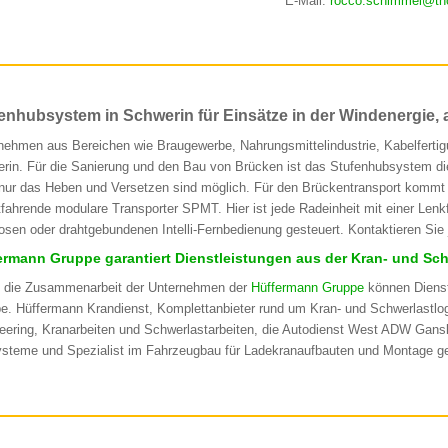
E-Mail:
rocco.schimmel@th
enhubsystem in Schwerin für Einsätze in der Windenergie,
nehmen aus Bereichen wie Braugewerbe, Nahrungsmittelindustrie, Kabelfertig
rin. Für die Sanierung und den Bau von Brücken ist das Stufenhubsystem die
 nur das Heben und Versetzen sind möglich. Für den Brückentransport kommt
tfahrende modulare Transporter SPMT. Hier ist jede Radeinheit mit einer Len
losen oder drahtgebundenen Intelli-Fernbedienung gesteuert. Kontaktieren Sie j
ermann Gruppe garantiert Dienstleistungen aus der Kran- und Sch
 die Zusammenarbeit der Unternehmen der
Hüffermann Gruppe
können Dienst
e. Hüffermann Krandienst, Komplettanbieter rund um Kran- und Schwerlastlogi
eering, Kranarbeiten und Schwerlastarbeiten, die Autodienst West ADW Gansk
ysteme und Spezialist im Fahrzeugbau für Ladekranaufbauten und Montage ge