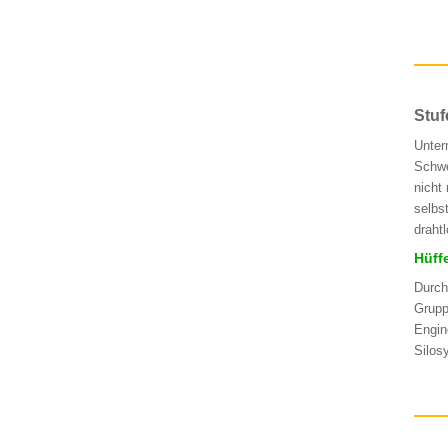
Stuf
Unter
Schwe
nicht
selbs
draht
Hüff
Durch
Grupp
Engin
Silos