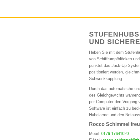
STUFENHUBS
UND SICHER
Heben Sie mit dem Stufenh
von Schiffrumpfblöcken und 
punktet das Jack-Up System.
positioniert werden, gleich
Schwenkkupplung.
Durch das automatische und
des Gleichgewichts während
per Computer den Vorgang v
Software ist einfach zu bed
Hubalarme und den Notaussc
Rocco Schimmel freut
Mobil:
0176 17641020