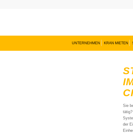
UNTERNEHMEN
KRAN MIETEN
S
I
C
Sie b
tätig
Syste
der E
Einhe