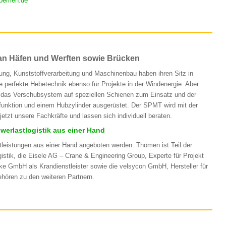
oemen.de
 an Häfen und Werften sowie Brücken
ung, Kunststoffverarbeitung und Maschinenbau haben ihren Sitz in
 perfekte Hebetechnik ebenso für Projekte in der Windenergie. Aber
 das Verschubsystem auf speziellen Schienen zum Einsatz und der
kfunktion und einem Hubzylinder ausgerüstet. Der SPMT wird mit der
etzt unsere Fachkräfte und lassen sich individuell beraten.
werlastlogistik aus einer Hand
leistungen aus einer Hand angeboten werden. Thömen ist Teil der
stik, die Eisele AG – Crane & Engineering Group, Experte für Projekt
e GmbH als Krandienstleister sowie die velsycon GmbH, Hersteller für
hören zu den weiteren Partnern.