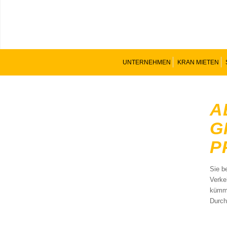
UNTERNEHMEN
KRAN MIETEN
A
G
R
Sie b
Verke
kümme
Durch