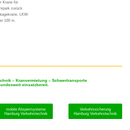
r Krane für
hrpark zurück.
ontagekrane, LKW-
er 100 m.
echnik – Kranvermietung – Schwertransporte
bundesweit einsatzbereit.
mobile Absperrsysteme
Verkehrssicherung
Hamburg Verkehrstechnik
Hamburg Verkehrstechnik