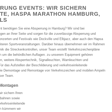
RUNG EVENTS: WIR SICHERN
TE, HASPA MARATHON HAMBURG,
ALS
t benötigen Sie eine Absperrung in Hamburg? Wir sind bei
gen an Ihrer Seite und sorgen für die zuverlässige Absperrung und
nzerten und Festivals wie Dockville und Elbjazz, aber auch den Hapsa
iteren Sportveranstaltungen. Darüber hinaus übernehmen wir im Rahmen
nik die Streckenkontrollen, unser Team erstellt Verkehrszeichenpläne
h um die behördlichen Auflagen. zu unserem Equipment gehören
en, weitere Absperrtechnik, Signalleuchten, Warnleuchten und
ür das Aufstellen der Beschilderung und verkehrseinleitende
e Demontage und Remontage von Verkehrszeichen und mobilen Ampeln
ser Team.
 Montagen
ir sichern Ihren
obahnen sowie
rkehrseinleitende
n kümmern wir