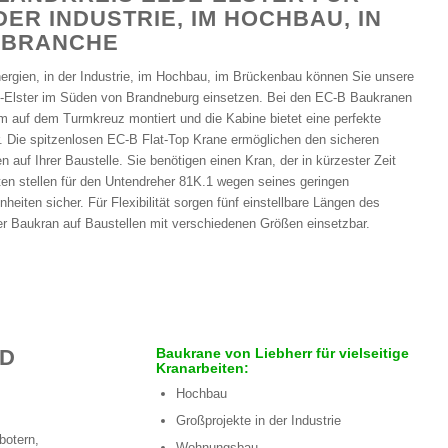
DER INDUSTRIE, IM HOCHBAU, IN
EBRANCHE
ergien, in der Industrie, im Hochbau, im Brückenbau können Sie unsere
-Elster im Süden von Brandneburg einsetzen. Bei den EC-B Baukranen
m auf dem Turmkreuz montiert und die Kabine bietet eine perfekte
r. Die spitzenlosen EC-B Flat-Top Krane ermöglichen den sicheren
 auf Ihrer Baustelle. Sie benötigen einen Kran, der in kürzester Zeit
ten stellen für den Untendreher 81K.1 wegen seines geringen
eiten sicher. Für Flexibilität sorgen fünf einstellbare Längen des
er Baukran auf Baustellen mit verschiedenen Größen einsetzbar.
ND
Baukrane von Liebherr für vielseitige
Kranarbeiten:
Hochbau
Großprojekte in der Industrie
botern,
Wohnungsbau