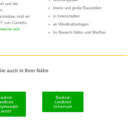
rt und die
kleine und große Baustellen
n,
in Innenstädten
ückenbau sind wir
MT von Cometto.
an Windkraftanlagen
ereiche und
Im Bereich Häfen und Werften
ie auch in Ihrer Nähe
Baukran
Baukran
andkreis
Landkreis
spreewald-
Uckermark
Lausitz