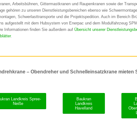
ranen, Arbeitsbühnen, Gittermastkranen und Raupenkranen sowie der Transpo
ge gehören zu unseren Dienstleistungsbereichen ebenso wie Schwermontage
ontagen, Schwerlasttransporte und die Projektspedition. Auch im Bereich Br
ns aufgestellt mit dem Hubsystem von Enerpac und dem Modulfahrzeug SP
re Informationen finden Sie außerdem auf
Übersicht unserer Dienstleistungsb
blätter
.
drehkrane – Obendreher und Schnelleinsatzkrane mieten S
ukran Landkreis Spree-
Baukran
Neiße
Landkreis
L
Havelland
Ober