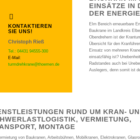
EINSÄTZE IN 
DER ENERGI
EIm Bereich erneuerbare En
KONTAKTIEREN
Baukrane im Landkreis Elbe
SIE UNS!
Obendrehern ist der Krantur
Christoph Rieß
Übersicht für den Kranführe
Einsatz von mehreren Kranen
Tel.: 04431 94555-300
einsatzfähig ist? Unebenhei
E-Mail:
Radstandes auch bei Unebenh
turmdrehkrane@thoemen.de
Auslegers, denn somit ist d
ENSTLEISTUNGEN RUND UM KRAN- U
HWERLASTLOGISTIK, VERMIETUNG,
ANSPORT, MONTAGE
ermietung von Baukranen, Arbeitsbühnen, Mobilkranen, Elektrokranen, Glasro