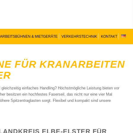
ARBEITSBÜHNEN & MIETGERÄTE
VERKEHRSTECHNIK
KONTAKT
E FÜR KRANARBEITEN
ER
d gleichzeitig einfaches Handling? Höchstmögliche Leistung bieten vor
er besitzen ein hochfestes Faserseil, das nicht nur eine vier Mal
öhere Spitzentraglasten sorgt. Flexibel und kompakt sind unsere
LANDKREIS ELBE-ELSTER FÜR