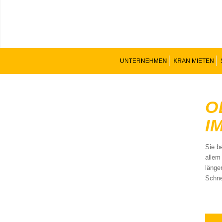
UNTERNEHMEN
KRAN MIETEN
O
I
Sie b
allem
länge
Schne