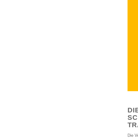
DI
SC
TR
Die V