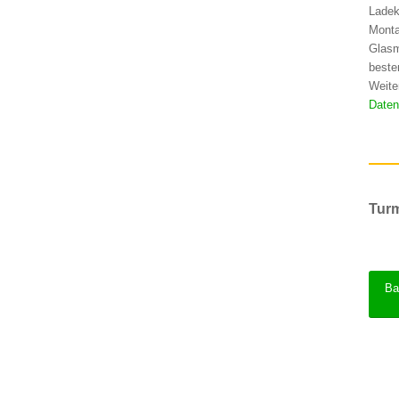
Ladek
Monta
Glasm
beste
Weite
Daten
Turm
Ba