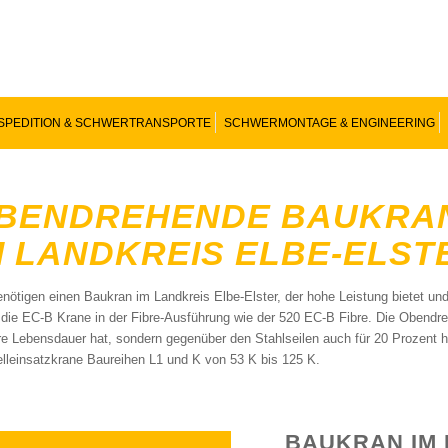
SPEDITION & SCHWERTRANSPORTE
SCHWERMONTAGE & ENGINEERING
BENDREHENDE BAUKRAN
M LANDKREIS ELBE-ELST
enötigen einen Baukran im Landkreis Elbe-Elster, der hohe Leistung bietet un
 die EC-B Krane in der Fibre-Ausführung wie der 520 EC-B Fibre. Die Obendreh
re Lebensdauer hat, sondern gegenüber den Stahlseilen auch für 20 Prozent h
lleinsatzkrane Baureihen L1 und K von 53 K bis 125 K.
BAUKRAN IM 