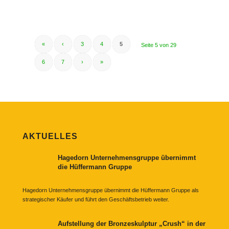
«
‹
3
4
5
Seite 5 von 29
6
7
›
»
AKTUELLES
Hagedorn Unternehmensgruppe übernimmt
die Hüffermann Gruppe
Hagedorn Unternehmensgruppe übernimmt die Hüffermann Gruppe als
strategischer Käufer und führt den Geschäftsbetrieb weiter.
Aufstellung der Bronzeskulptur „Crush“ in der