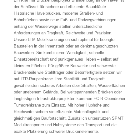
Ein Kran für Brückenbauprojekt Brandenburg an der Havel ist
der Schlüssel für sichere und effiziente Bauabläufe.
Historische Havelbrücken, moderne Straßen- und
Bahnbrücken sowie neue Fuß- und Radwegverbindungen
entlang der Wasserwege stellen unterschiedliche
Anforderungen an Tragkraft, Reichweite und Präzision.
Unsere LTM-Mobilkrane eignen sich optimal für beengte
Baustellen in der Innenstadt oder an denkmalgeschützten
Bauwerken. Sie kombinieren Wendigkeit, schnelle
Einsatzbereitschaft und punktgenaues Heben – selbst auf
kleinsten Flächen. Für größere Bauwerke und schwerste
Brückenteile wie Stahlträger oder Betonfertigteile setzen wir
auf LTR-Raupenkrane. Ihre Stabilität und Tragkraft
gewährleisten sicheres Arbeiten über Straßen, Wasserflächen
oder unebenem Gelände. Bei weitspannenden Brücken oder
langfristigen Infrastrukturprojekten kommen EC-B Obendreher
Turmdrehkrane zum Einsatz. Mit hoher Hubhöhe und
Reichweite sichern sie effiziente Materiallogistik und
gleichmäßigen Baufortschritt. Zusätzlich unterstützen SPMT
Modultransporter und Hubsysteme den Transport und die
exakte Platzierung schwerer Brückenelemente.