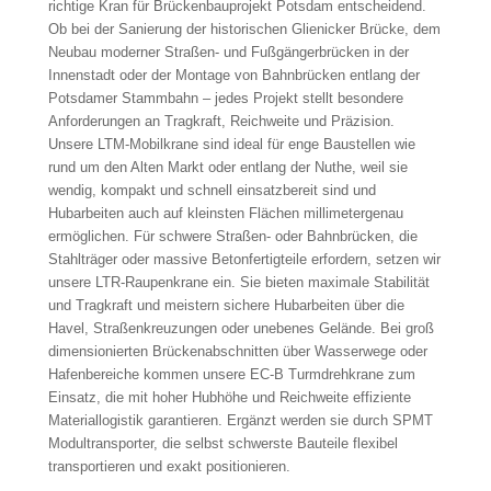
richtige Kran für Brückenbauprojekt Potsdam entscheidend.
Ob bei der Sanierung der historischen Glienicker Brücke, dem
Neubau moderner Straßen- und Fußgängerbrücken in der
Innenstadt oder der Montage von Bahnbrücken entlang der
Potsdamer Stammbahn – jedes Projekt stellt besondere
Anforderungen an Tragkraft, Reichweite und Präzision.
Unsere LTM-Mobilkrane sind ideal für enge Baustellen wie
rund um den Alten Markt oder entlang der Nuthe, weil sie
wendig, kompakt und schnell einsatzbereit sind und
Hubarbeiten auch auf kleinsten Flächen millimetergenau
ermöglichen. Für schwere Straßen- oder Bahnbrücken, die
Stahlträger oder massive Betonfertigteile erfordern, setzen wir
unsere LTR-Raupenkrane ein. Sie bieten maximale Stabilität
und Tragkraft und meistern sichere Hubarbeiten über die
Havel, Straßenkreuzungen oder unebenes Gelände. Bei groß
dimensionierten Brückenabschnitten über Wasserwege oder
Hafenbereiche kommen unsere EC-B Turmdrehkrane zum
Einsatz, die mit hoher Hubhöhe und Reichweite effiziente
Materiallogistik garantieren. Ergänzt werden sie durch SPMT
Modultransporter, die selbst schwerste Bauteile flexibel
transportieren und exakt positionieren.