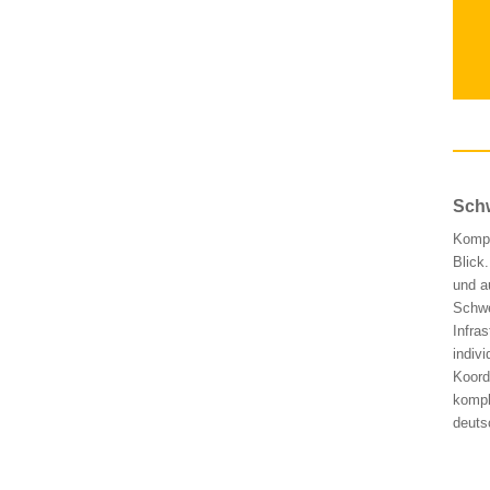
Schw
Kompl
Blick
und a
Schwe
Infra
indiv
Koord
kompl
deuts