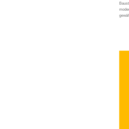
Baust
moder
gewäh