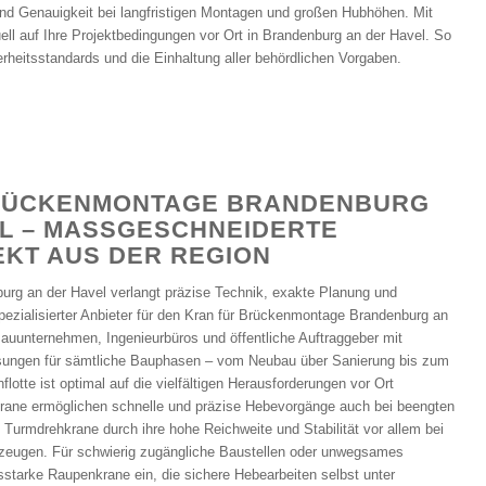
 und Genauigkeit bei langfristigen Montagen und großen Hubhöhen. Mit
ll auf Ihre Projektbedingungen vor Ort in Brandenburg an der Havel. So
rheitsstandards und die Einhaltung aller behördlichen Vorgaben.
RÜCKENMONTAGE BRANDENBURG
L – MASSGESCHNEIDERTE T
KT AUS DER REGION
urg an der Havel verlangt präzise Technik, exakte Planung und
pezialisierter Anbieter für den Kran für Brückenmontage Brandenburg an
Bauunternehmen, Ingenieurbüros und öffentliche Auftraggeber mit
ungen für sämtliche Bauphasen – vom Neubau über Sanierung bis zum
lotte ist optimal auf die vielfältigen Herausforderungen vor Ort
krane ermöglichen schnelle und präzise Hebevorgänge auch bei beengten
 Turmdrehkrane durch ihre hohe Reichweite und Stabilität vor allem bei
erzeugen. Für schwierig zugängliche Baustellen oder unwegsames
sstarke Raupenkrane ein, die sichere Hebearbeiten selbst unter