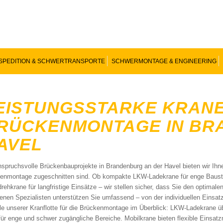
SPEDITION & SCHWERTRANSPORTE
SCHWERMONTAGE & ENGINEERING
EISTUNGSSTARKE KRANE
RÜCKENMONTAGE IN BR
AVEL
nspruchsvolle Brückenbauprojekte in Brandenburg an der Havel bieten wir Ih
enmontage zugeschnitten sind. Ob kompakte LKW-Ladekrane für enge Baustelle
rehkrane für langfristige Einsätze – wir stellen sicher, dass Sie den optima
renen Spezialisten unterstützen Sie umfassend – von der individuellen Eins
ile unserer Kranflotte für die Brückenmontage im Überblick: LKW-Ladekrane ü
 für enge und schwer zugängliche Bereiche. Mobilkrane bieten flexible Einsat