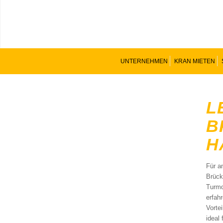
UNTERNEHMEN
KRAN MIETEN
L
B
H
Für a
Brück
Turmd
erfah
Vorte
ideal