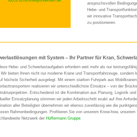
rocco.schimmel@thoemen.de
anspruchsvollen Bedingung
Hebe- und Transportfunktion
wir innovative Transportt
zu positionieren.
erlastlösungen mit System – Ihr Partner für Kran, Schwerl
exe Hebe- und Schwerlastaufgaben erfordern weit mehr als nur leistungsfähig
. Wir bieten Ihnen nicht nur moderne Krane und Transportfahrzeuge, sondern ko
uf höchste Sicherheit ausgelegt. Mit einem starken Fuhrpark aus Mobilkra
rlasttransportern realisieren wir unterschiedlichste Einsätze – von der Brü
strukturprojekten. Entscheidend ist die Kombination aus Planung, Logistik un
idueller Einsatzplanung stimmen wir jeden Arbeitsschritt exakt auf Ihre An
ination aller Beteiligten übernehmen wir ebenso zuverlässig wie die punktgen
exen Rahmenbedingungen. Profitieren Sie von unserem Know-how, unserem ho
chlandweite Netzwerk der
Hüffermann Gruppe
.