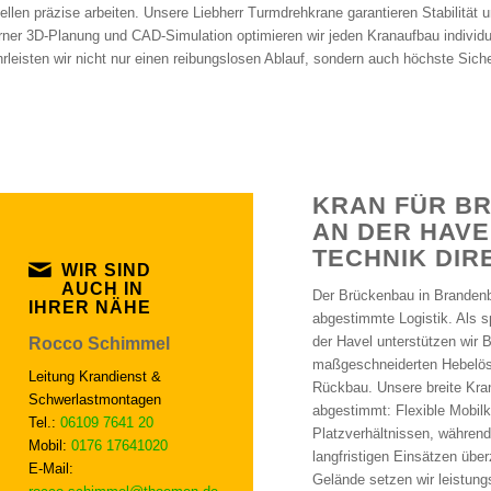
ellen präzise arbeiten. Unsere Liebherr Turmdrehkrane garantieren Stabilität
ner 3D-Planung und CAD-Simulation optimieren wir jeden Kranaufbau individue
rleisten wir nicht nur einen reibungslosen Ablauf, sondern auch höchste Siche
KRAN FÜR B
AN DER HAVE
ECHNIK DIRE
WIR SIND
AUCH IN
Der Brückenbau in Brandenb
IHRER NÄHE
abgestimmte Logistik. Als s
der Havel unterstützen wir 
Rocco Schimmel
maßgeschneiderten Hebelös
Leitung Krandienst &
Rückbau. Unsere breite Kranf
Schwerlastmontagen
abgestimmt: Flexible Mobil
Tel.:
06109 7641 20
Platzverhältnissen, während
Mobil:
0176 17641020
langfristigen Einsätzen üb
E-Mail:
Gelände setzen wir leistung