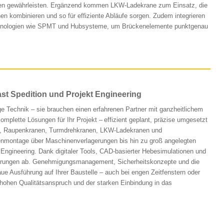
en gewährleisten. Ergänzend kommen LKW-Ladekrane zum Einsatz, die
en kombinieren und so für effiziente Abläufe sorgen. Zudem integrieren
echnologien wie SPMT und Hubsysteme, um Brückenelemente punktgenau
ast Spedition und Projekt Engineering
e Technik – sie brauchen einen erfahrenen Partner mit ganzheitlichem
mplette Lösungen für Ihr Projekt – effizient geplant, präzise umgesetzt
nen, Raupenkranen, Turmdrehkranen, LKW-Ladekranen und
ckenmontage über Maschinenverlagerungen bis hin zu groß angelegten
d Engineering. Dank digitaler Tools, CAD-basierter Hebesimulationen und
forderungen ab. Genehmigungsmanagement, Sicherheitskonzepte und die
aue Ausführung auf Ihrer Baustelle – auch bei engen Zeitfenstern oder
hen Qualitätsanspruch und der starken Einbindung in das