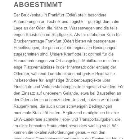
ABGESTIMMT
Der Brückenbau in Frankfurt (Oder) stellt besondere
Anforderungen an Technik und Logistik – geprägt durch die
Lage an der Oder, die Nähe zu Wasserwegen und die teils
engen Baustellen im Stadtgebiet. Als Ihr erfahrener Kran für
Brückenmontage Frankfurt (Oder) bieten wir passgenaue
Hebelösungen, die genau auf die regionalen Bedingungen
zugeschnitten sind. Unsere Kranflotte ist optimal für die
Herausforderungen vor Ort ausgelegt. Mobilkrane meistern
enge Platzverhältnisse in der Innenstadt oder entlang der
Oderufer, während Turmdrehkrane mit großer Reichweite
insbesondere für langfristige Brückenbauprojekte über
Flussläufe und Verkehrsknotenpunkte eingesetzt werden. Für
den Einsatz auf unebenem Gelände, etwa bei Baustellen an
der Oder oder im angrenzenden Umland, nutzen wir robuste
Raupenkrane, die auch unter schwierigen Bedingungen
maximale Stabilität bieten. Ergänzend ermöglichen flexible
LKW-Ladekrane schnelle Hebe- und Transportaufgaben, die
im dicht bebauten Stadtgebiet besonders wichtig sind. Wir
kennen die lokalen Anforderungen genau – von den
besonderen Genehmigungsverfahren in der Region bis hin zu