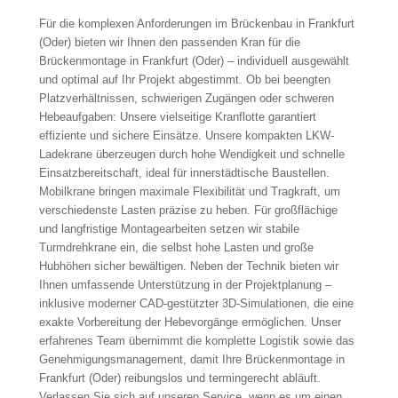
Für die komplexen Anforderungen im Brückenbau in Frankfurt
(Oder) bieten wir Ihnen den passenden Kran für die
Brückenmontage in Frankfurt (Oder) – individuell ausgewählt
und optimal auf Ihr Projekt abgestimmt. Ob bei beengten
Platzverhältnissen, schwierigen Zugängen oder schweren
Hebeaufgaben: Unsere vielseitige Kranflotte garantiert
effiziente und sichere Einsätze. Unsere kompakten LKW-
Ladekrane überzeugen durch hohe Wendigkeit und schnelle
Einsatzbereitschaft, ideal für innerstädtische Baustellen.
Mobilkrane bringen maximale Flexibilität und Tragkraft, um
verschiedenste Lasten präzise zu heben. Für großflächige
und langfristige Montagearbeiten setzen wir stabile
Turmdrehkrane ein, die selbst hohe Lasten und große
Hubhöhen sicher bewältigen. Neben der Technik bieten wir
Ihnen umfassende Unterstützung in der Projektplanung –
inklusive moderner CAD-gestützter 3D-Simulationen, die eine
exakte Vorbereitung der Hebevorgänge ermöglichen. Unser
erfahrenes Team übernimmt die komplette Logistik sowie das
Genehmigungsmanagement, damit Ihre Brückenmontage in
Frankfurt (Oder) reibungslos und termingerecht abläuft.
Verlassen Sie sich auf unseren Service, wenn es um einen