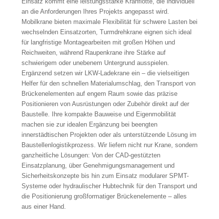
Einsatz kommt eine leistungsstarke Kranflotte, die individuell
an die Anforderungen Ihres Projekts angepasst wird.
Mobilkrane bieten maximale Flexibilität für schwere Lasten bei
wechselnden Einsatzorten, Turmdrehkrane eignen sich ideal
für langfristige Montagearbeiten mit großen Höhen und
Reichweiten, während Raupenkrane ihre Stärke auf
schwierigem oder unebenem Untergrund ausspielen.
Ergänzend setzen wir LKW-Ladekrane ein – die vielseitigen
Helfer für den schnellen Materialumschlag, den Transport von
Brückenelementen auf engem Raum sowie das präzise
Positionieren von Ausrüstungen oder Zubehör direkt auf der
Baustelle. Ihre kompakte Bauweise und Eigenmobilität
machen sie zur idealen Ergänzung bei beengten
innerstädtischen Projekten oder als unterstützende Lösung im
Baustellenlogistikprozess. Wir liefern nicht nur Krane, sondern
ganzheitliche Lösungen: Von der CAD-gestützten
Einsatzplanung, über Genehmigungsmanagement und
Sicherheitskonzepte bis hin zum Einsatz modularer SPMT-
Systeme oder hydraulischer Hubtechnik für den Transport und
die Positionierung großformatiger Brückenelemente – alles
aus einer Hand.