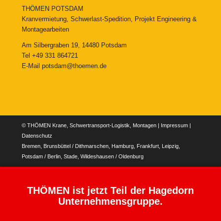
THÖMEN POTSDAM
Kranvermietung, Schwerlast-Spedition, Projekt Engineering &
Montagearbeiten
Am Silbergraben 19, 14480 Potsdam
Tel
+49 331 864721
E-Mail
potsdam@thoemen.de
© THÖMEN Krane, Schwertransport-Logistik, Montagen |
Impressum
|
Datenschutz
Bremen, Brunsbüttel / Dithmarschen, Hamburg, Frankfurt, Leipzig,
Potsdam / Berlin, Stade, Wildeshausen / Oldenburg
THÖMEN ist jetzt Teil der Hagedorn
Unternehmensgruppe.