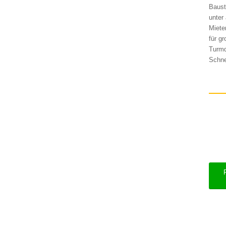
Baust
unter
Miete
für g
Turmd
Schne