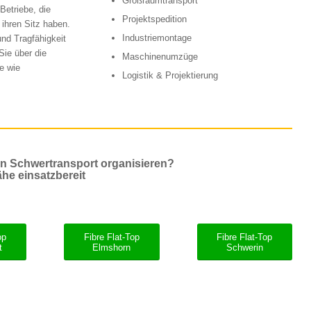
Großraumtransport
Betriebe, die
Projektspedition
ihren Sitz haben.
Industriemontage
nd Tragfähigkeit
Sie über die
Maschinenumzüge
e wie
Logistik & Projektierung
en Schwertransport organisieren?
ähe einsatzbereit
op
Fibre Flat-Top
Fibre Flat-Top
t
Elmshorn
Schwerin