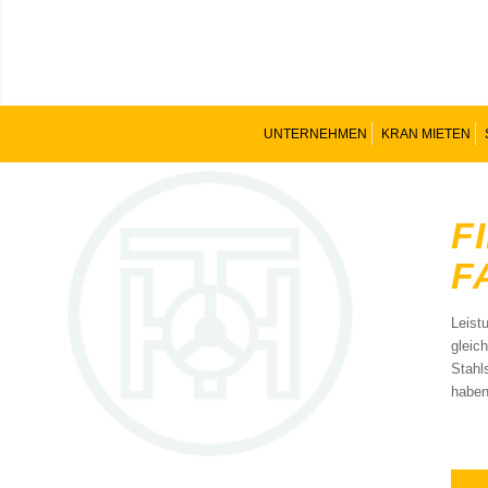
UNTERNEHMEN
KRAN MIETEN
F
F
Leist
gleic
Stahl
haben