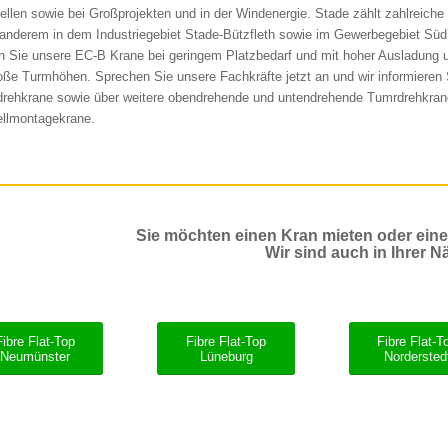
ellen sowie bei Großprojekten und in der Windenergie. Stade zählt zahlreiche 
 anderem in dem Industriegebiet Stade-Bützfleth sowie im Gewerbegebiet Süd 
n Sie unsere EC-B Krane bei geringem Platzbedarf und mit hoher Ausladung u
roße Turmhöhen. Sprechen Sie unsere Fachkräfte jetzt an und wir informieren 
rehkrane sowie über weitere obendrehende und untendrehende Tumrdrehkran
llmontagekrane.
Sie möchten einen Kran mieten oder ein
Wir sind auch in Ihrer N
Fibre Flat-Top
Fibre Flat-Top
Fibre Flat-T
Neumünster
Lüneburg
Nordersted