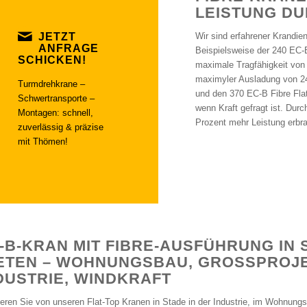
LEISTUNG D
JETZT
Wir sind erfahrener Krandie
ANFRAGE
Beispielsweise der 240 EC-
SCHICKEN!
maximale Tragfähigkeit von 
maximyler Ausladung von 24
Turmdrehkrane –
und den 370 EC-B Fibre Flat
Schwertransporte –
wenn Kraft gefragt ist. Dur
Montagen: schnell,
Prozent mehr Leistung erbra
zuverlässig & präzise
mit Thömen!
-B-KRAN MIT FIBRE-AUSFÜHRUNG IN 
ETEN – WOHNUNGSBAU, GROSSPROJEK
USTRIE, WINDKRAFT
tieren Sie von unseren Flat-Top Kranen in Stade in der Industrie, im Wohnungs