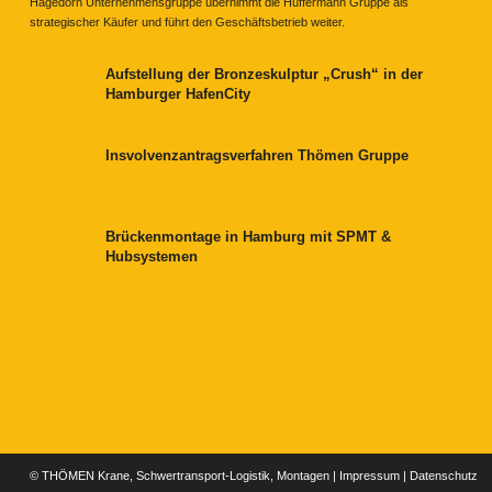
Hagedorn Unternehmensgruppe übernimmt die Hüffermann Gruppe als
strategischer Käufer und führt den Geschäftsbetrieb weiter.
Aufstellung der Bronzeskulptur „Crush“ in der
Hamburger HafenCity
Insvolvenzantragsverfahren Thömen Gruppe
Brückenmontage in Hamburg mit SPMT &
Hubsystemen
© THÖMEN Krane, Schwertransport-Logistik, Montagen |
Impressum
|
Datenschutz