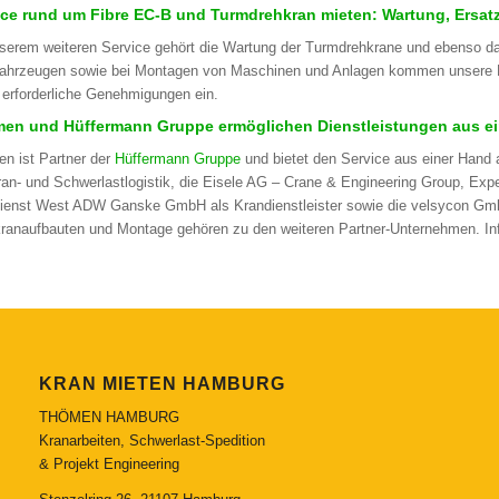
ice rund um Fibre EC-B und Turmdrehkran mieten: Wartung, Ersatzt
serem weiteren Service gehört die Wartung der Turmdrehkrane und ebenso das
ahrzeugen sowie bei Montagen von Maschinen und Anlagen kommen unsere Kra
erforderliche Genehmigungen ein.
en und Hüffermann Gruppe ermöglichen Dienstleistungen aus e
n ist Partner der
Hüffermann Gruppe
und bietet den Service aus einer Hand 
an- und Schwerlastlogistik, die Eisele AG – Crane & Engineering Group, Exper
ienst West ADW Ganske GmbH als Krandienstleister sowie die velsycon GmbH,
ranaufbauten und Montage gehören zu den weiteren Partner-Unternehmen. I
KRAN MIETEN HAMBURG
THÖMEN HAMBURG
Kranarbeiten, Schwerlast-Spedition
& Projekt Engineering