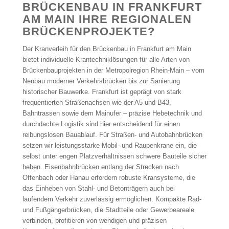
BRÜCKENBAU IN FRANKFURT
AM MAIN IHRE REGIONALEN
BRÜCKENPROJEKTE?
Der Kranverleih für den Brückenbau in Frankfurt am Main
bietet individuelle Krantechniklösungen für alle Arten von
Brückenbauprojekten in der Metropolregion Rhein-Main – vom
Neubau moderner Verkehrsbrücken bis zur Sanierung
historischer Bauwerke. Frankfurt ist geprägt von stark
frequentierten Straßenachsen wie der A5 und B43,
Bahntrassen sowie dem Mainufer – präzise Hebetechnik und
durchdachte Logistik sind hier entscheidend für einen
reibungslosen Bauablauf. Für Straßen- und Autobahnbrücken
setzen wir leistungsstarke Mobil- und Raupenkrane ein, die
selbst unter engen Platzverhältnissen schwere Bauteile sicher
heben. Eisenbahnbrücken entlang der Strecken nach
Offenbach oder Hanau erfordern robuste Kransysteme, die
das Einheben von Stahl- und Betonträgern auch bei
laufendem Verkehr zuverlässig ermöglichen. Kompakte Rad-
und Fußgängerbrücken, die Stadtteile oder Gewerbeareale
verbinden, profitieren von wendigen und präzisen