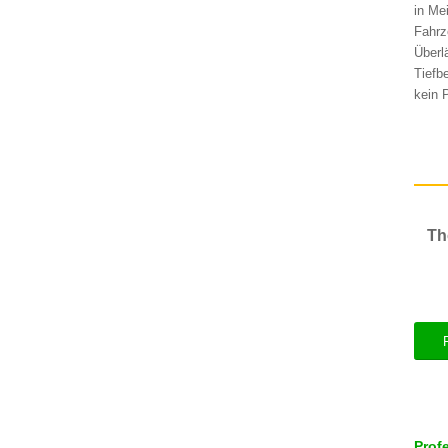
in Me
Fahrz
Überl
Tiefb
kein 
Th
Prof