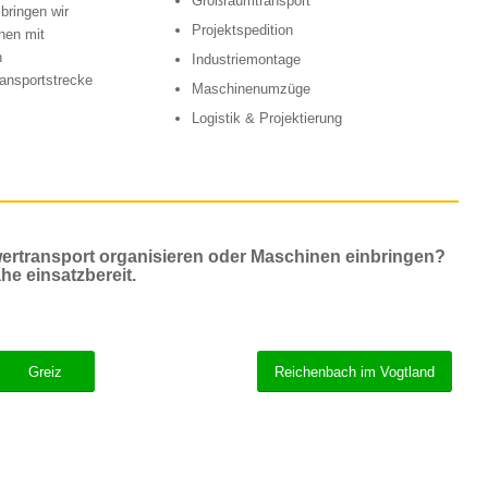
Großraumtransport
bringen wir
Projektspedition
nen mit
n
Industriemontage
ransportstrecke
Maschinenumzüge
Logistik & Projektierung
ertransport organisieren oder Maschinen einbringen?
he einsatzbereit.
Greiz
Reichenbach im Vogtland