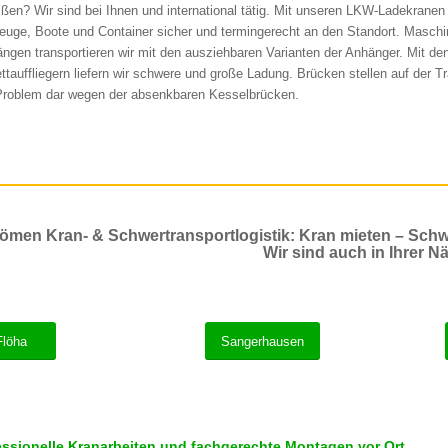
ißen? Wir sind bei Ihnen und international tätig. Mit unseren LKW-Ladekranen 
euge, Boote und Container sicher und termingerecht an den Standort. Maschi
ängen transportieren wir mit den ausziehbaren Varianten der Anhänger. Mit de
ettauffliegern liefern wir schwere und große Ladung. Brücken stellen auf der T
Problem dar wegen der absenkbaren Kesselbrücken.
ömen Kran- & Schwertransportlogistik: Kran mieten – Schw
Wir sind auch in Ihrer Nä
Flöha
Sangerhausen
essionelle Kranarbeiten und fachgerechte Montagen vor Ort