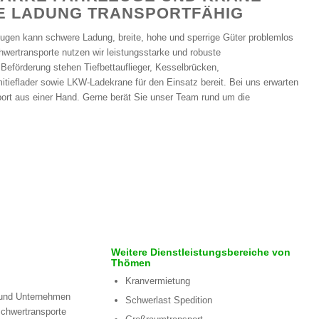
E LADUNG TRANSPORTFÄHIG
eugen kann schwere Ladung, breite, hohe und sperrige Güter problemlos
chwertransporte nutzen wir leistungsstarke und robuste
 Beförderung stehen Tiefbettauflieger, Kesselbrücken,
mitieflader sowie LKW-Ladekrane für den Einsatz bereit. Bei uns erwarten
port aus einer Hand. Gerne berät Sie unser Team rund um die
Weitere Dienstleistungsbereiche von
Thömen
Kranvermietung
e und Unternehmen
Schwerlast Spedition
Schwertransporte