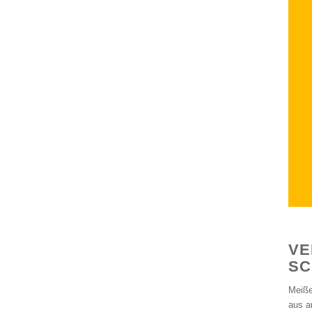
VE
SC
Meiße
aus a