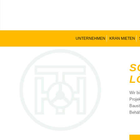
UNTERNEHMEN
KRAN MIETEN
S
Ö
Wir b
Proje
Baust
Behäl