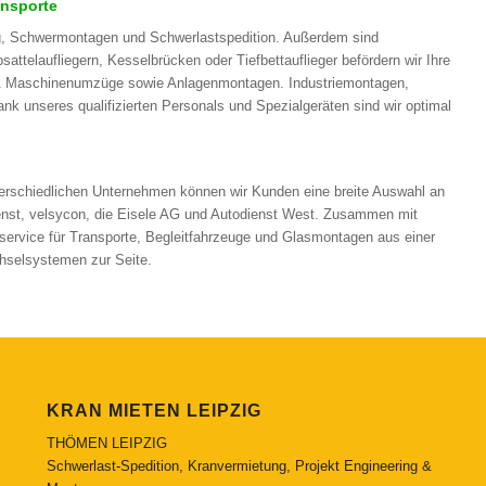
ansporte
ng, Schwermontagen und Schwerlastspedition. Außerdem sind
ttelaufliegern, Kesselbrücken oder Tiefbettauflieger befördern wir Ihre
 & Maschinenumzüge sowie Anlagenmontagen. Industriemontagen,
k unseres qualifizierten Personals und Spezialgeräten sind wir optimal
terschiedlichen Unternehmen können wir Kunden eine breite Auswahl an
nst, velsycon, die Eisele AG und Autodienst West. Zusammen mit
ervice für Transporte, Begleitfahrzeuge und Glasmontagen aus einer
chselsystemen zur Seite.
KRAN MIETEN LEIPZIG
THÖMEN LEIPZIG
Schwerlast-Spedition, Kranvermietung, Projekt Engineering &