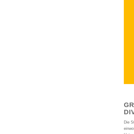
GR
IV
Die S
einwo