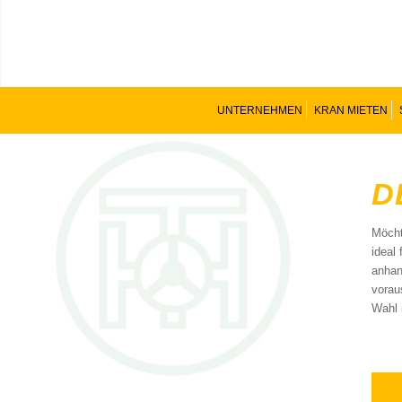
UNTERNEHMEN
KRAN MIETEN
D
Möcht
ideal
anhan
vorau
Wahl 