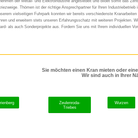
nehmen der Metall- und Elektroindustrie angesiedelt und bildet somit das Zen
triezweige. Thömen ist der richtige Ansprechpartner für Ihren Industriebetrieb 
nserem vielseitigen Fuhrpark konnten wir bereits verschiedenste Kranarbeiten
hren und erweitern stets unseren Erfahrungsschatz mit weiteren Projekten. Wi
ard- als auch Sonderprojekte aus. Fordern Sie uns mit Ihrem individuellen Vo
Sie möchten einen Kran mieten oder ein
Wir sind auch in Ihrer N
rienberg
Zeulenroda-
Wurzen
Triebes