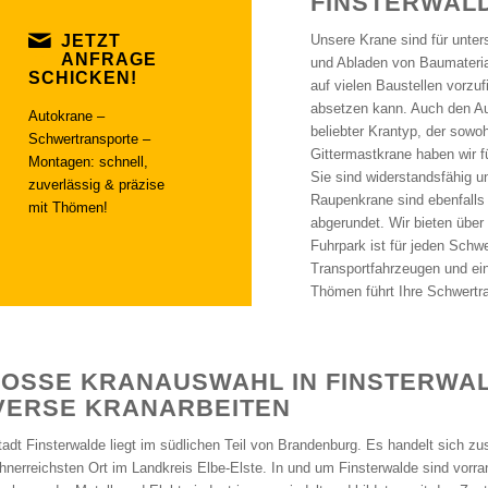
FINSTERWAL
JETZT
Unsere Krane sind für unter
ANFRAGE
und Abladen von Baumaterial
SCHICKEN!
auf vielen Baustellen vorzu
absetzen kann. Auch den Aut
Autokrane –
beliebter Krantyp, der sowoh
Schwertransporte –
Gittermastkrane haben wir f
Montagen: schnell,
Sie sind widerstandsfähig 
zuverlässig & präzise
Raupenkrane sind ebenfalls 
mit Thömen!
abgerundet. Wir bieten übe
Fuhrpark ist für jeden Schw
Transportfahrzeugen und ein
Thömen führt Ihre Schwertra
OSSE KRANAUSWAHL IN FINSTERWALD
ERSE KRANARBEITEN
tadt Finsterwalde liegt im südlichen Teil von Brandenburg. Es handelt sich zu
hnerreichsten Ort im Landkreis Elbe-Elste. In und um Finsterwalde sind vorra