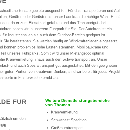
DE
schiedliche Einsatzgebiete ausgerichtet. Für das Transportieren und Auf-
ien, Geräten oder Gerüsten ist unser Ladekran die richtige Wahl. Er ist
finden, da er zum Einsatzort gefahren und das Transportgut dort
okran haben wir in unserem Fuhrpark für Sie. Der Autokran ist ein
l für Industriehallen als auch dem Outdoor-Bereich geeignet ist.
ür Sie bereitstehen. Sie werden häufig an Windkraftanlagen eingesetzt.
und können problemlos hohe Lasten stemmen. Mobilbaukrane und
Teil unseres Fuhrparks. Somit wird unser Mietangebot optimal
r die Kranvermietung hinaus auch den Schwertransport an. Unser
erlast- und auch Spezialtransport gut ausgestattet. Mit den geeigneten
er guten Portion von kreativem Denken, sind wir bereit für jedes Projekt.
nsporte in Finsterwalde korrekt aus.
E FÜR D
Weitere Dienstleistungsbereiche
von Thömen
Kranvermietung
sätzlich um den
Schwerlast Spedition
ngig
Großraumtransport