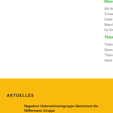
Dien
Wir b
Schwe
Güter
Masch
für I
Thöm
Thöme
Diens
Thöme
Hand 
AKTUELLES
Hagedorn Unternehmensgruppe übernimmt die
Hüffermann Gruppe