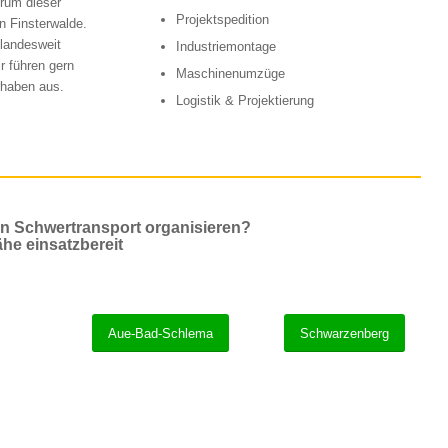
trum dieser
Projektspedition
in Finsterwalde.
 landesweit
Industriemontage
r führen gern
Maschinenumzüge
rhaben aus.
Logistik & Projektierung
en Schwertransport organisieren?
ähe einsatzbereit
Aue-Bad-Schlema
Schwarzenberg