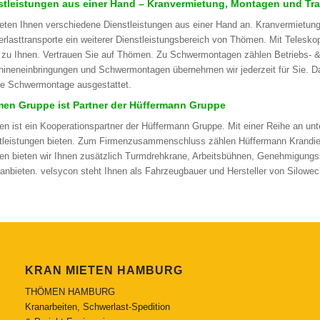
stleistungen aus einer Hand – Kranvermietung, Montagen und Tr
ieten Ihnen verschiedene Dienstleistungen aus einer Hand an. Kranvermietu
rlasttransporte ein weiterer Dienstleistungsbereich von Thömen. Mit Teleskopsa
 zu Ihnen. Vertrauen Sie auf Thömen. Zu Schwermontagen zählen Betriebs-
ineneinbringungen und Schwermontagen übernehmen wir jederzeit für Sie. Dan
hre Schwermontage ausgestattet.
en Gruppe ist Partner der Hüffermann Gruppe
n ist ein Kooperationspartner der Hüffermann Gruppe. Mit einer Reihe an un
tleistungen bieten. Zum Firmenzusammenschluss zählen Hüffermann Krandie
n bieten wir Ihnen zusätzlich Turmdrehkrane, Arbeitsbühnen, Genehmigungss
anbieten. velsycon steht Ihnen als Fahrzeugbauer und Hersteller von Silowe
KRAN MIETEN HAMBURG
THÖMEN HAMBURG
Kranarbeiten, Schwerlast-Spedition