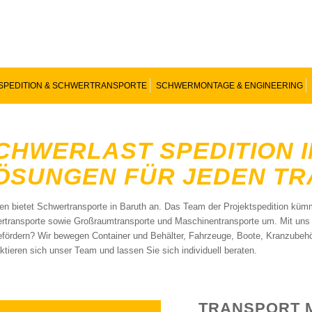
SPEDITION & SCHWERTRANSPORTE
SCHWERMONTAGE & ENGINEERING
CHWERLAST SPEDITION 
ÖSUNGEN FÜR JEDEN T
n bietet Schwertransporte in Baruth an. Das Team der Projektspedition küm
rtransporte sowie Großraumtransporte und Maschinentransporte um. Mit uns e
efördern? Wir bewegen Container und Behälter, Fahrzeuge, Boote, Kranzubeh
ktieren sich unser Team und lassen Sie sich individuell beraten.
TRANSPORT 