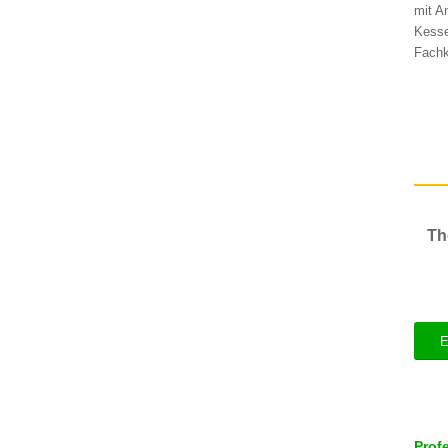
mit A
Kesse
Fachk
Th
E
Prof