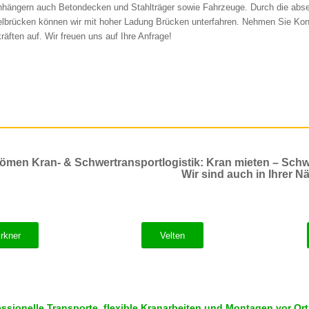
nhängern auch Betondecken und Stahlträger sowie Fahrzeuge. Durch die abs
lbrücken können wir mit hoher Ladung Brücken unterfahren. Nehmen Sie Kon
räften auf. Wir freuen uns auf Ihre Anfrage!
ömen Kran- & Schwertransportlogistik: Kran mieten – Schw
Wir sind auch in Ihrer Nä
rkner
Velten
essionelle Transporte, flexible Kranarbeiten und Montagen vor Ort