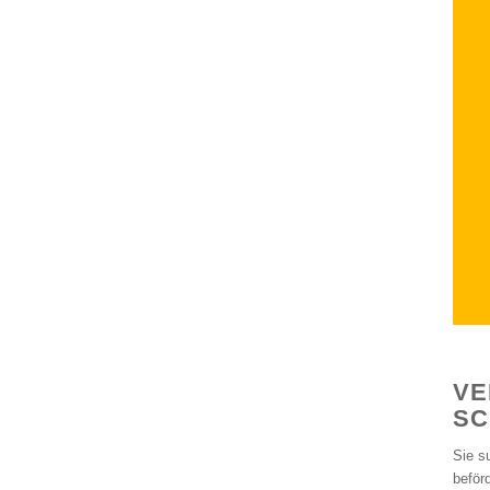
VE
SC
Sie s
beför