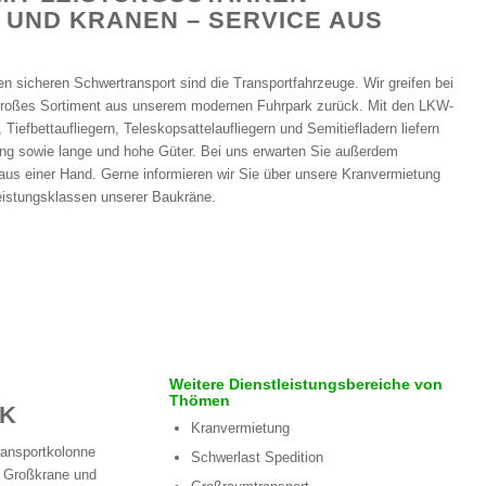
UND KRANEN – SERVICE AUS
n sicheren Schwertransport sind die Transportfahrzeuge. Wir greifen bei
großes Sortiment aus unserem modernen Fuhrpark zurück. Mit den LKW-
iefbettaufliegern, Teleskopsattelaufliegern und Semitiefladern liefern
ng sowie lange und hohe Güter. Bei uns erwarten Sie außerdem
aus einer Hand. Gerne informieren wir Sie über unsere Kranvermietung
eistungsklassen unserer Baukräne.
Weitere Dienstleistungsbereiche von
Thömen
RK
Kranvermietung
ransportkolonne
Schwerlast Spedition
ür Großkrane und