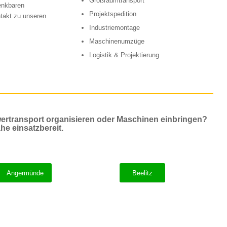
Großraumtransport
enkbaren
Projektspedition
takt zu unseren
Industriemontage
Maschinenumzüge
Logistik & Projektierung
ertransport organisieren oder Maschinen einbringen?
he einsatzbereit.
Angermünde
Beelitz