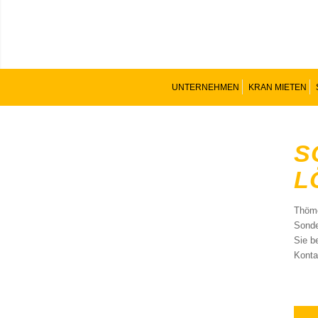
UNTERNEHMEN
KRAN MIETEN
S
L
Thöme
Sonde
Sie b
Konta