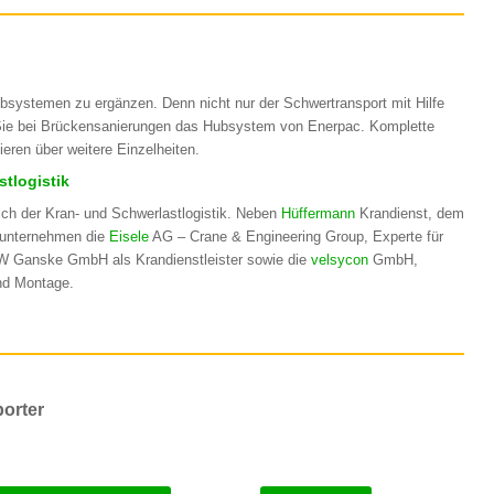
systemen zu ergänzen. Denn nicht nur der Schwertransport mit Hilfe
Sie bei Brückensanierungen das Hubsystem von Enerpac. Komplette
eren über weitere Einzelheiten.
tlogistik
h der Kran- und Schwerlastlogistik. Neben
Hüffermann
Krandienst, dem
erunternehmen die
Eisele
AG – Crane & Engineering Group, Experte für
 Ganske GmbH als Krandienstleister sowie die
velsycon
GmbH,
und Montage.
porter