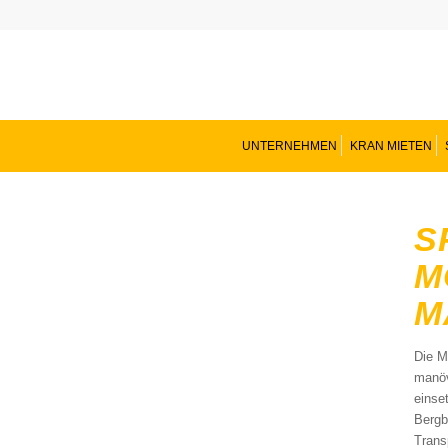
UNTERNEHMEN
KRAN MIETEN
S
M
M
Die M
manöv
einse
Bergb
Trans