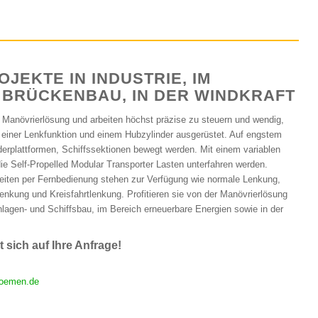
JEKTE IN INDUSTRIE, IM
 BRÜCKENBAU, IN DER WINDKRAFT
 Manövrierlösung und arbeiten höchst präzise zu steuern und wendig,
t einer Lenkfunktion und einem Hubzylinder ausgerüstet. Auf engstem
rplattformen, Schiffssektionen bewegt werden. Mit einem variablen
e Self-Propelled Modular Transporter Lasten unterfahren werden.
iten per Fernbedienung stehen zur Verfügung wie normale Lenkung,
Lenkung und Kreisfahrtlenkung. Profitieren sie von der Manövrierlösung
lagen- und Schiffsbau, im Bereich erneuerbare Energien sowie in der
 sich auf Ihre Anfrage!
oemen.de