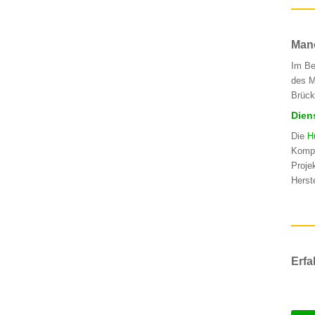
Man
Im Be
des M
Brück
Dien
Die
H
Kompl
Proje
Herst
Erfa