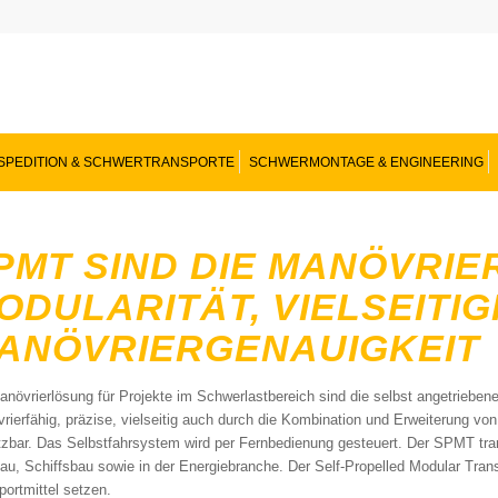
SPEDITION & SCHWERTRANSPORTE
SCHWERMONTAGE & ENGINEERING
PMT SIND DIE MANÖVRIE
ODULARITÄT, VIELSEITIG
ANÖVRIERGENAUIGKEIT
anövrierlösung für Projekte im Schwerlastbereich sind die selbst angetrie
rierfähig, präzise, vielseitig auch durch die Kombination und Erweiterung vo
tzbar. Das Selbstfahrsystem wird per Fernbedienung gesteuert. Der SPMT tran
au, Schiffsbau sowie in der Energiebranche. Der Self-Propelled Modular Trans
portmittel setzen.