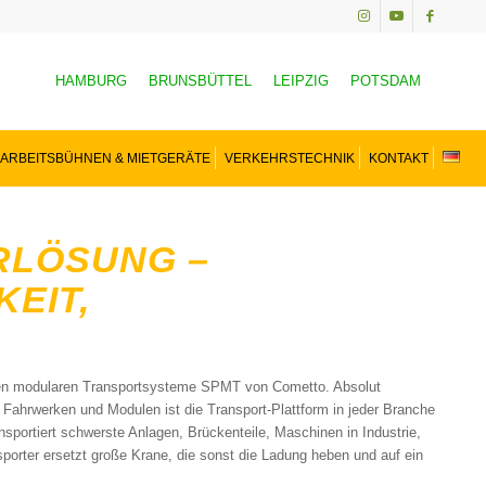
HAMBURG
BRUNSBÜTTEL
LEIPZIG
POTSDAM
ARBEITSBÜHNEN & MIETGERÄTE
VERKEHRSTECHNIK
KONTAKT
RLÖSUNG –
KEIT,
benen modularen Transportsysteme SPMT von Cometto. Absolut
n Fahrwerken und Modulen ist die Transport-Plattform in jeder Branche
sportiert schwerste Anlagen, Brückenteile, Maschinen in Industrie,
porter ersetzt große Krane, die sonst die Ladung heben und auf ein