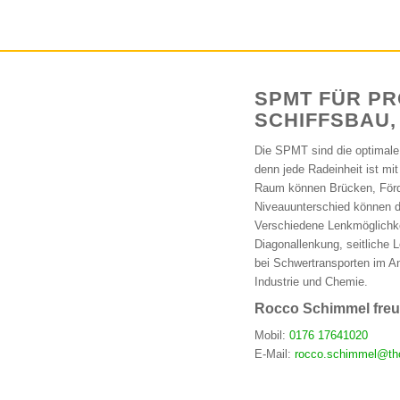
SPMT FÜR PRO
SCHIFFSBAU,
Die SPMT sind die optimale
denn jede Radeinheit ist mi
Raum können Brücken, Förde
Niveauunterschied können di
Verschiedene Lenkmöglichke
Diagonallenkung, seitliche 
bei Schwertransporten im An
Industrie und Chemie.
Rocco Schimmel freut
Mobil:
0176 17641020
E-Mail:
rocco.schimmel@th