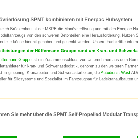
övrierlösung SPMT kombinieren mit Enerpac Hubsystem
reich Brückenbau ist der MSPE die Manövrierlösung und mit den Enerpac Hub
odulfahrzeugs von den schweren Betonteilen eine Herausforderung. Nutzen 
enteile könne hiermit gehoben und gesenkt werden. Unsere Fachkräfte informi
stleistungen der Hüffermann Gruppe rund um Kran- und Schwerlas
üffermann Gruppe
ist ein Zusammenschluss von Unternehmen aus dem Bereic
ettanbieter für Kran- und Schwerlastlogistik, gehören zu den weiteren Partn
kt Engineering, Kranarbeiten und Schwerlastarbeiten, die
Autodienst West
ADW
eller für Silosysteme und Spezialist im Fahrzeugbau für Ladekranaufbauten 
hren Sie mehr über die SPMT Self-Propelled Modular Trans