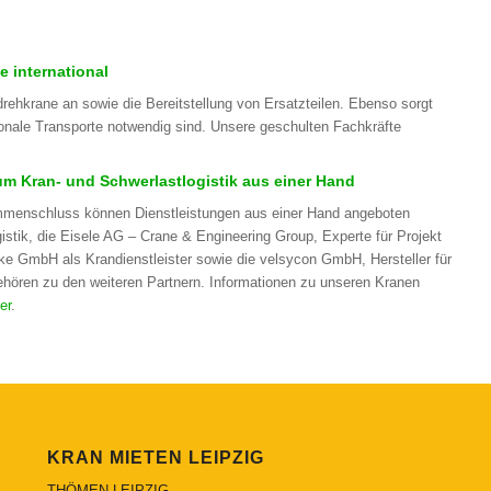
e international
ehkrane an sowie die Bereitstellung von Ersatzteilen. Ebenso sorgt
ionale Transporte notwendig sind. Unsere geschulten Fachkräfte
 Kran- und Schwerlastlogistik aus einer Hand
mmenschluss können Dienstleistungen aus einer Hand angeboten
stik, die Eisele AG – Crane & Engineering Group, Experte für Projekt
e GmbH als Krandienstleister sowie die velsycon GmbH, Hersteller für
hören zu den weiteren Partnern. Informationen zu unseren Kranen
er
.
KRAN MIETEN LEIPZIG
THÖMEN LEIPZIG