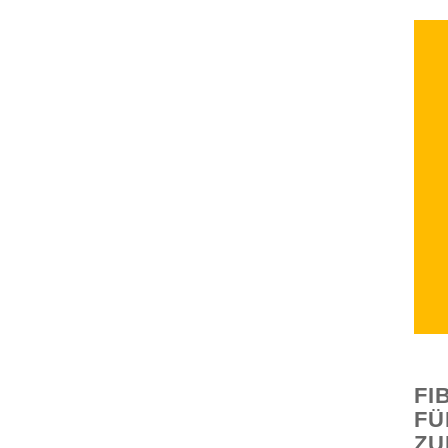
FI
FÜ
ZU