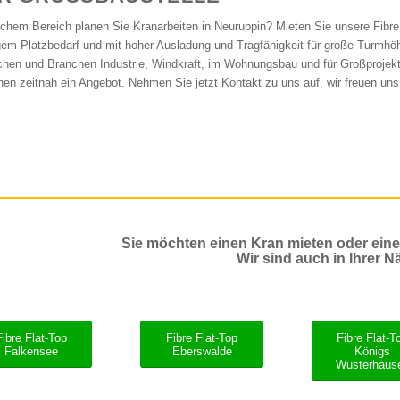
lchem Bereich planen Sie Kranarbeiten in Neuruppin? Mieten Sie unsere Fibr
gem Platzbedarf und mit hoher Ausladung und Tragfähigkeit für große Turmhö
chen und Branchen Industrie, Windkraft, im Wohnungsbau und für Großproje
hnen zeitnah ein Angebot. Nehmen Sie jetzt Kontakt zu uns auf, wir freuen uns
Sie möchten einen Kran mieten oder ein
Wir sind auch in Ihrer N
Fibre Flat-Top
Fibre Flat-Top
Fibre Flat-T
Falkensee
Eberswalde
Königs
Wusterhaus