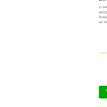
In we
gerin
Berei
wir I