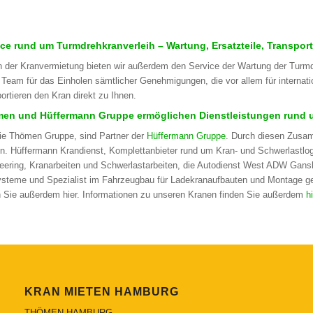
ice rund um Turmdrehkranverleih – Wartung, Ersatzteile, Transport
 der Kranvermietung bieten wir außerdem den Service der Wartung der Turmdr
 Team für das Einholen sämtlicher Genehmigungen, die vor allem für internat
portieren den Kran direkt zu Ihnen.
en und Hüffermann Gruppe ermöglichen Dienstleistungen rund um
die Thömen Gruppe, sind Partner der
Hüffermann Gruppe
. Durch diesen Zusa
n. Hüffermann Krandienst, Komplettanbieter rund um Kran- und Schwerlastlogi
eering, Kranarbeiten und Schwerlastarbeiten, die Autodienst West ADW Gansk
ysteme und Spezialist im Fahrzeugbau für Ladekranaufbauten und Montage ge
n Sie außerdem hier. Informationen zu unseren Kranen finden Sie außerdem
hi
KRAN MIETEN HAMBURG
THÖMEN HAMBURG