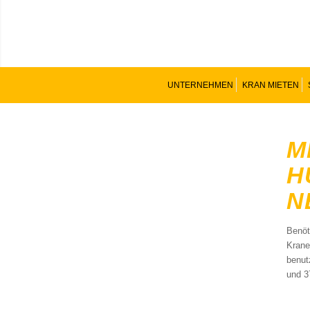
UNTERNEHMEN
KRAN MIETEN
M
H
N
Benöt
Krane
benut
und 3