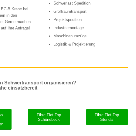
Schwerlast Spedition
e EC-B Krane bei
Großraumtransport
hen in den
Projektspedition
kte. Gerne machen
Industriemontage
 auf Ihre Anfrage!
Maschinenumzüge
Logistik & Projektierung
en Schwertransport organisieren?
ähe einsatzbereit
op
Fibre Flat-Top
Fibre Flat-Top
Schönebeck
Stendal
en