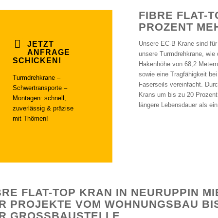
FIBRE FLAT-
PROZENT ME
JETZT
Unsere EC-B Krane sind für j
ANFRAGE
unsere Turmdrehkrane, wie d
SCHICKEN!
Hakenhöhe von 68,2 Metern,
sowie eine Tragfähigkeit b
Turmdrehkrane –
Faserseils vereinfacht. Dur
Schwertransporte –
Krans um bis zu 20 Prozent 
Montagen: schnell,
längere Lebensdauer als ein 
zuverlässig & präzise
mit Thömen!
BRE FLAT-TOP KRAN IN NEURUPPIN M
R PROJEKTE VOM WOHNUNGSBAU BIS
R GROSSBAUSTELLE