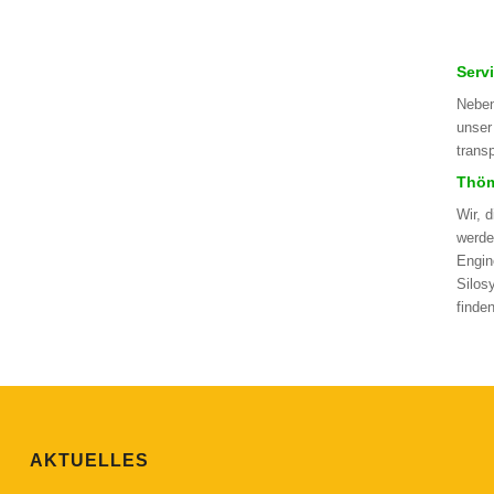
Serv
Neben
unser
trans
Thöm
Wir, 
werde
Engin
Silos
finde
AKTUELLES