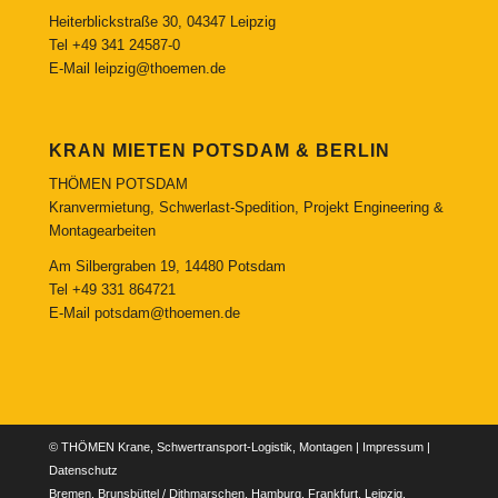
Heiterblickstraße 30, 04347 Leipzig
Tel
+49 341 24587-0
E-Mail
leipzig@thoemen.de
KRAN MIETEN POTSDAM & BERLIN
THÖMEN POTSDAM
Kranvermietung, Schwerlast-Spedition, Projekt Engineering &
Montagearbeiten
Am Silbergraben 19, 14480 Potsdam
Tel
+49 331 864721
E-Mail
potsdam@thoemen.de
© THÖMEN Krane, Schwertransport-Logistik, Montagen |
Impressum
|
Datenschutz
Bremen, Brunsbüttel / Dithmarschen, Hamburg, Frankfurt, Leipzig,